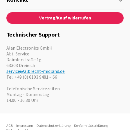
Business Lösungen
Kontaktformular
Über Uns
Audio
Vertrag/Kauf widerrufen
News
Notfallvorsorge
Karriere
Outdoor
Kataloge
Motorrad
Technischer Support
Kameras
Angebote
Alan Electronics GmbH
Abt. Service
Daimlerstraße 1g
63303 Dreieich
service@albrecht-midland.de
Tel. +49 (0) 6103 9481 – 66
Telefonische Servicezeiten
Montag - Donnerstag
14.00 - 16.30 Uhr
AGB
Impressum
Datenschutzerklärung
Konformitätserklärung