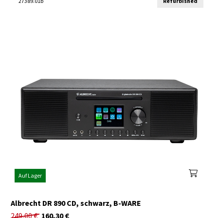
27389.01b
Refurbished
Auf Lager
Albrecht DR 890 CD, schwarz, B-WARE
249,00
€
160,30
€