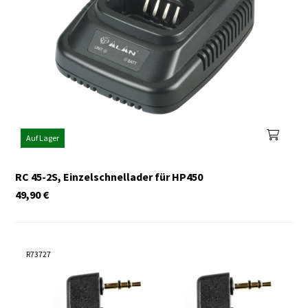
Auf Lager
RC 45-2S, Einzelschnellader für HP450
49,90
€
R73727