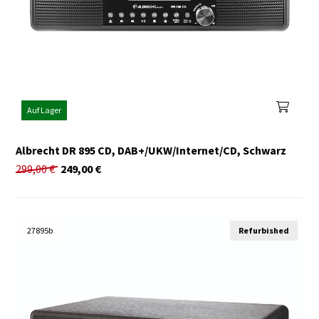
Auf Lager
Albrecht DR 895 CD, DAB+/UKW/Internet/CD, Schwarz
299,00
€
249,00
€
27895b
Refurbished