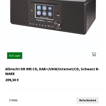
Auf Lager
Albrecht DR 895 CD, DAB+/UKW/Internet/CD, Schwarz B-
WARE
209,30
€
27896b
Refurbished