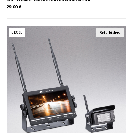
29,00
€
C1331b
Refurbished