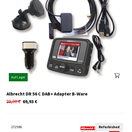
Auf Lager
Albrecht DR 56 C DAB+ Adapter B-Ware
99,90
€
69,93
€
27259b
Refurbished