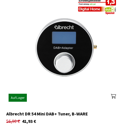
Auf Lager
Albrecht DR 54 Mini DAB+ Tuner, B-WARE
56,90
€
41,93
€