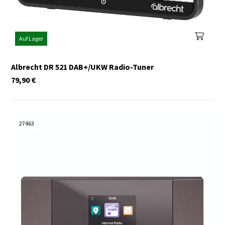
Auf Lager
Albrecht DR 521 DAB+/UKW Radio-Tuner
79,90
€
27463