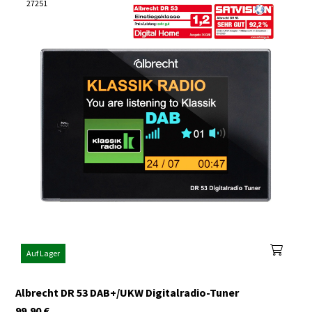
27251
Auf Lager
Albrecht DR 53 DAB+/UKW Digitalradio-Tuner
99,90
€