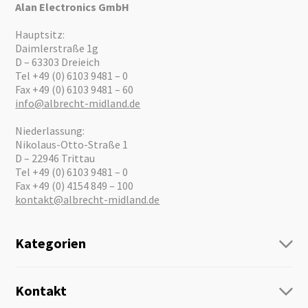
Alan Electronics GmbH
Hauptsitz:
Daimlerstraße 1g
D – 63303 Dreieich
Tel +49 (0) 6103 9481 – 0
Fax +49 (0) 6103 9481 – 60
info@albrecht-midland.de
Niederlassung:
Nikolaus-Otto-Straße 1
D – 22946 Trittau
Tel +49 (0) 6103 9481 – 0
Fax +49 (0) 4154 849 – 100
kontakt@albrecht-midland.de
Kategorien
Funk
Personenführung
Kontakt
Business Lösungen