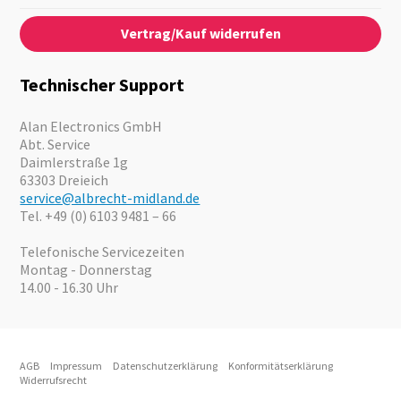
Kontaktformular
Über Uns
Audio
Vertrag/Kauf widerrufen
News
Notfallvorsorge
Karriere
Outdoor
Kataloge
Motorrad
Technischer Support
Kameras
Angebote
Alan Electronics GmbH
Abt. Service
Daimlerstraße 1g
63303 Dreieich
service@albrecht-midland.de
Tel. +49 (0) 6103 9481 – 66
Telefonische Servicezeiten
Montag - Donnerstag
14.00 - 16.30 Uhr
AGB
Impressum
Datenschutzerklärung
Konformitätserklärung
Widerrufsrecht