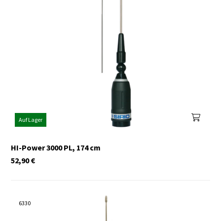
Auf Lager
HI-Power 3000 PL, 174 cm
52,90
€
6330