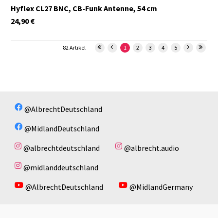
Hyflex CL27 BNC, CB-Funk Antenne, 54 cm
24,90
€
82 Artikel
1
2
3
4
5
@AlbrechtDeutschland
@MidlandDeutschland
@albrechtdeutschland
@albrecht.audio
@midlanddeutschland
@AlbrechtDeutschland
@MidlandGermany