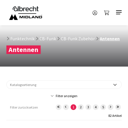
Funktechnik
CB-Funk
CB-Funk Zubehör
Antennen
Antennen
Filter anzeigen
1
2
3
4
5
Filter zurücksetzen
82 Artikel