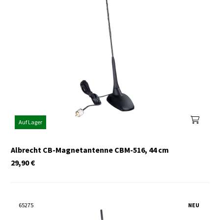
Auf Lager
Albrecht CB-Magnetantenne CBM-516, 44 cm
29,90
€
65275
NEU