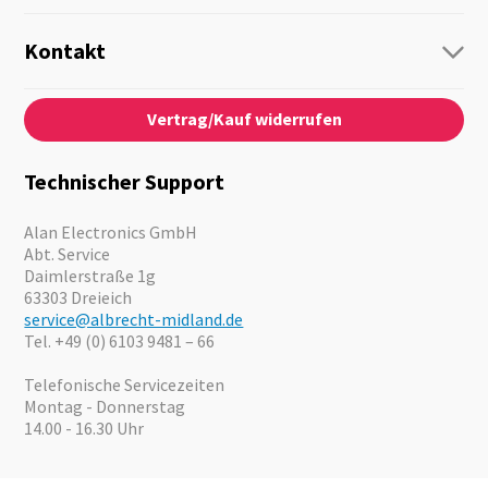
Funk
Personenführung
Kontakt
Business Lösungen
Kontaktformular
Über Uns
Audio
Vertrag/Kauf widerrufen
News
Notfallvorsorge
Karriere
Outdoor
Kataloge
Motorrad
Technischer Support
Kameras
Angebote
Alan Electronics GmbH
Abt. Service
Daimlerstraße 1g
63303 Dreieich
service@albrecht-midland.de
Tel. +49 (0) 6103 9481 – 66
Telefonische Servicezeiten
Montag - Donnerstag
14.00 - 16.30 Uhr