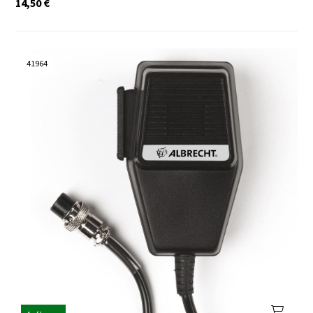
14,50
€
41964