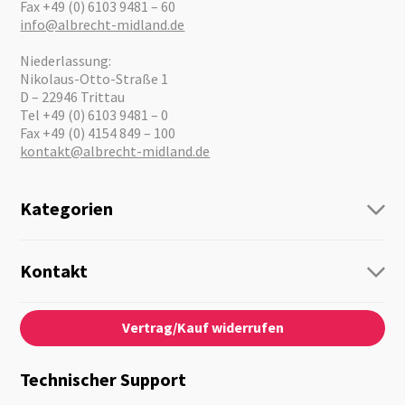
Fax +49 (0) 6103 9481 – 60
info@albrecht-midland.de
Niederlassung:
Nikolaus-Otto-Straße 1
D – 22946 Trittau
Tel +49 (0) 6103 9481 – 0
Fax +49 (0) 4154 849 – 100
kontakt@albrecht-midland.de
Kategorien
Funk
Personenführung
Kontakt
Business Lösungen
Kontaktformular
Über Uns
Audio
Vertrag/Kauf widerrufen
News
Notfallvorsorge
Karriere
Outdoor
Kataloge
Motorrad
Technischer Support
Kameras