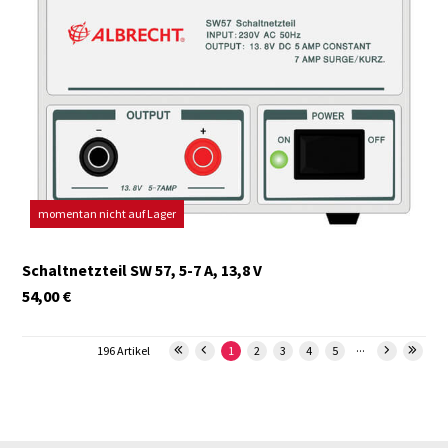
momentan nicht auf Lager
Schaltnetzteil SW 57, 5-7 A, 13,8 V
54,00
€
...
196 Artikel
1
2
3
4
5