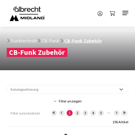
Funktechnik
CB-Funk
CB-Funk Zubehör
CB-Funk Zubehör
Filter anzeigen
...
1
2
3
4
5
Filter zurücksetzen
196 Artikel