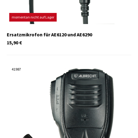
momentan nicht auf Lager
Ersatzmikrofon für AE6120 und AE6290
15,90
€
41987