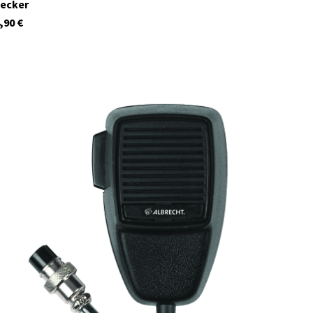
ecker
,90
€
41987
Auf Lager