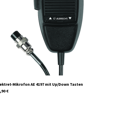
41982
Auf Lager
ektret-Mikrofon AE 4197 mit Up/Down Tasten
,90
€