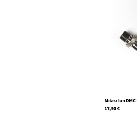
41980
Auf Lager
Mikrofon DMC-
17,90
€