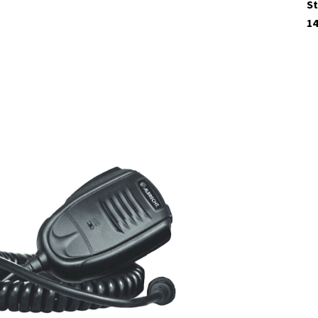
St
14