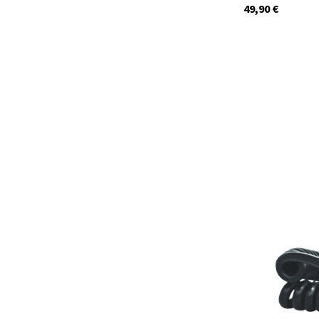
49,90
€
41986
Auf Lager