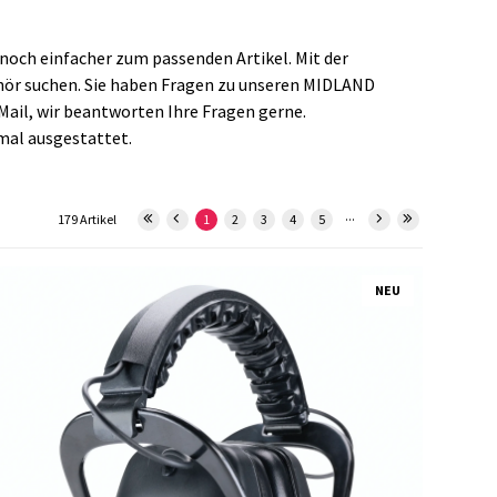
 noch einfacher zum passenden Artikel. Mit der
hör suchen. Sie haben Fragen zu unseren MIDLAND
Mail, wir beantworten Ihre Fragen gerne.
mal ausgestattet.
...
179 Artikel
1
2
3
4
5
NEU
4197