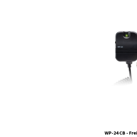
41984
Auf Lager
WP-24 CB - Fre