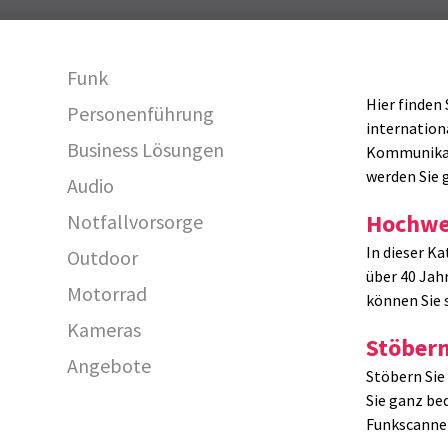
Funk
Hier finden
Personenführung
internation
Business Lösungen
Kommunikati
werden Sie 
Audio
Hochwer
Notfallvorsorge
In dieser K
Outdoor
über 40 Jah
Motorrad
können Sie 
29829
Kameras
Stöbern
Angebote
Stöbern Sie
Sie ganz be
Funkscanner