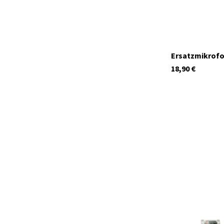
Ersatzmikrofon
18,90
€
41991