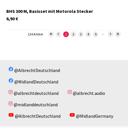
BHS 300 M, Basisset mit Motorola Stecker
6,90
€
...
124 Artikel
1
2
3
4
5
@AlbrechtDeutschland
@MidlandDeutschland
@albrechtdeutschland
@albrecht.audio
@midlanddeutschland
@AlbrechtDeutschland
@MidlandGermany