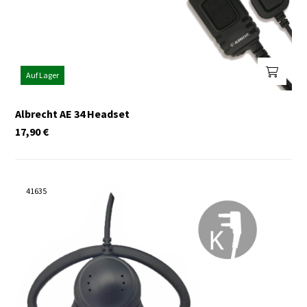
Auf Lager
Albrecht AE 34 Headset
17,90
€
41635