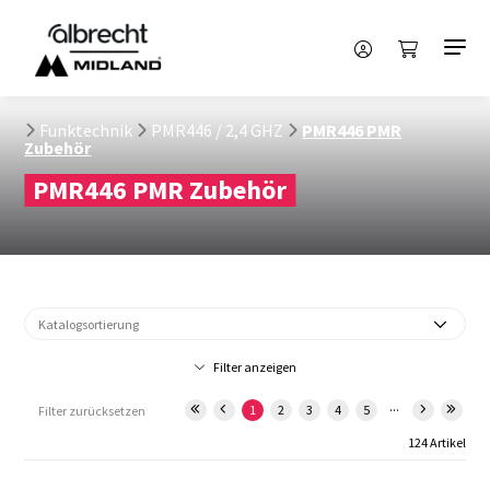
Funktechnik
PMR446 / 2,4 GHZ
PMR446 PMR
Zubehör
PMR446 PMR Zubehör
Filter anzeigen
...
1
2
3
4
5
Filter zurücksetzen
124 Artikel