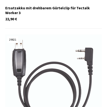
Ersatzakku mit drehbarem Gürtelclip für Tectalk
Worker 3
22,90
€
29821