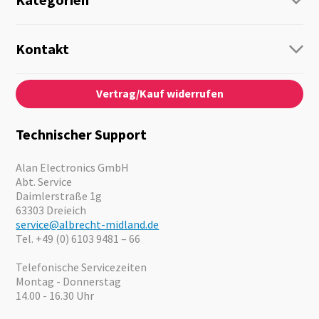
Funk
Personenführung
Kontakt
Business Lösungen
Kontaktformular
Über Uns
Audio
Vertrag/Kauf widerrufen
News
Notfallvorsorge
Karriere
Outdoor
Kataloge
Motorrad
Technischer Support
Kameras
Angebote
Alan Electronics GmbH
Abt. Service
Daimlerstraße 1g
63303 Dreieich
service@albrecht-midland.de
Tel. +49 (0) 6103 9481 – 66
Telefonische Servicezeiten
Montag - Donnerstag
14.00 - 16.30 Uhr