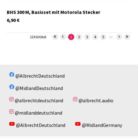
BHS 300 M, Basisset mit Motorola Stecker
6,90
€
...
124 Artikel
1
2
3
4
5
@AlbrechtDeutschland
@MidlandDeutschland
@albrechtdeutschland
@albrecht.audio
@midlanddeutschland
@AlbrechtDeutschland
@MidlandGermany