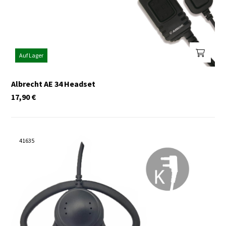
Auf Lager
Albrecht AE 34 Headset
17,90
€
41635