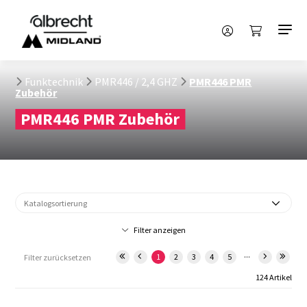
Funktechnik
PMR446 / 2,4 GHZ
PMR446 PMR
Zubehör
PMR446 PMR Zubehör
Filter anzeigen
...
1
2
3
4
5
Filter zurücksetzen
124 Artikel