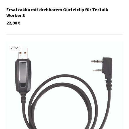
Ersatzakku mit drehbarem Gürtelclip für Tectalk
Worker 3
22,90
€
29821