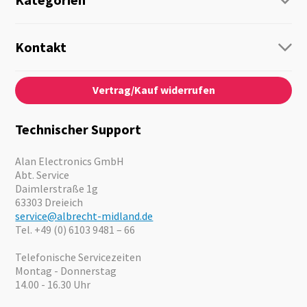
Funk
Personenführung
Kontakt
Business Lösungen
Kontaktformular
Über Uns
Audio
Vertrag/Kauf widerrufen
News
Notfallvorsorge
Karriere
Outdoor
Kataloge
Motorrad
Technischer Support
Kameras
Angebote
Alan Electronics GmbH
Abt. Service
Daimlerstraße 1g
63303 Dreieich
service@albrecht-midland.de
Tel. +49 (0) 6103 9481 – 66
Telefonische Servicezeiten
Montag - Donnerstag
14.00 - 16.30 Uhr