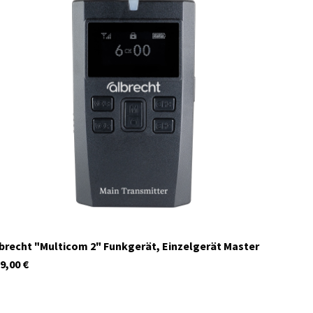
29931.S3
Auf Lager
brecht "Multicom 2" Funkgerät, Einzelgerät Master
9,00
€