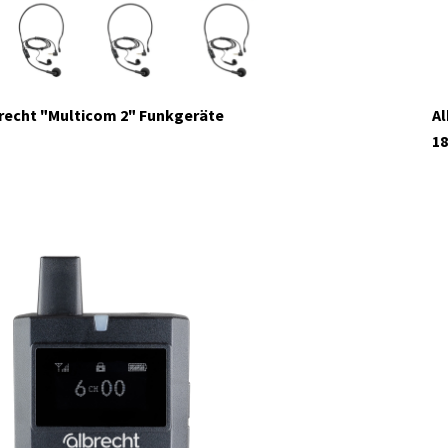
brecht "Multicom 2" Funkgeräte
Al
18