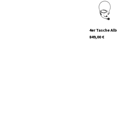
4er Tasche Al
849,00
€
C1462.03