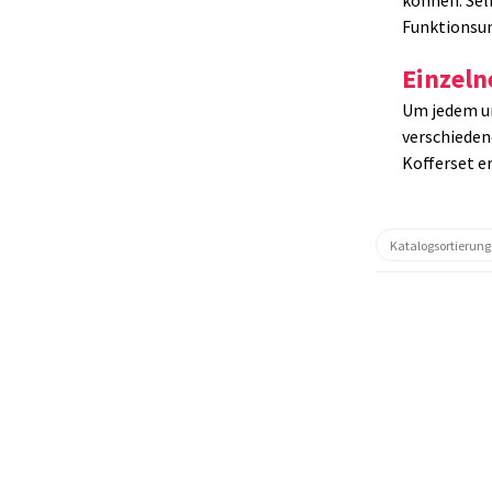
können. Sel
Funktionsum
Einzeln
Um jedem un
verschieden
Kofferset e
29840.01