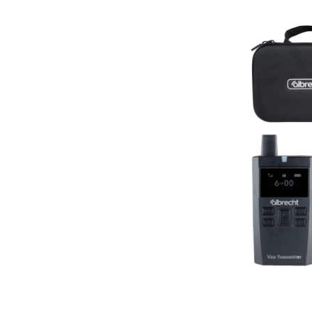
29931.S4
Auf Lager