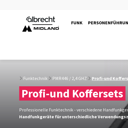
FUNK
PERSONENFÜHRU
Funktechnik
PMR446 / 2,4 GHZ
Profi-und Koffer
Profi-und Koffersets
Professionelle Funktechnik - verschiedene Handfunkgerä
Handfunkgeräte für unterschiedliche Verwendungs