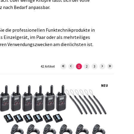
ach. Über wenige Knöpfe lässt sich der volle
z nach Bedarf anpassbar.
ie die professionellen Funktechnikprodukte in
s Einzelgerät, im Paar oder als mehrteiliges
Ihren Verwendungszwecken am dienlichsten ist.
42 Artikel
1
2
3
NEU
29931