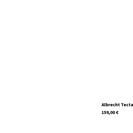
29931.S2
Auf Lager
Albrecht Tecta
159,00
€