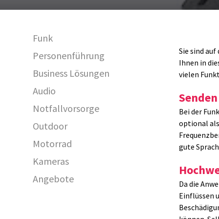
Funk
Sie sind au
Personenführung
Ihnen in di
Business Lösungen
vielen Funk
Audio
Senden 
Notfallvorsorge
Bei der Fun
optional al
Outdoor
Frequenzber
Motorrad
gute Sprach
Kameras
C1625
Hochwer
Angebote
Da die Anwe
Einflüssen 
Beschädigun