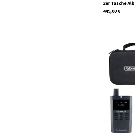
2er Tasche Al
449,00
€
29933
Auf Lager