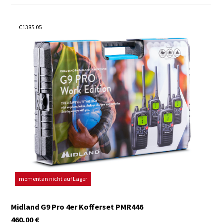
C1385.05
momentan nicht auf Lager
Midland G9 Pro 4er Kofferset PMR446
460,00
€