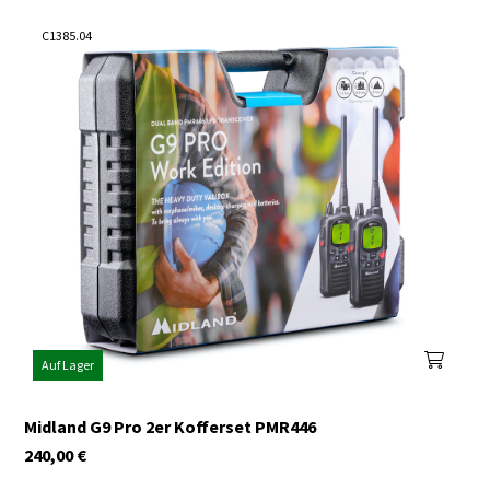
C1385.04
Auf Lager
Midland G9 Pro 2er Kofferset PMR446
240,00
€