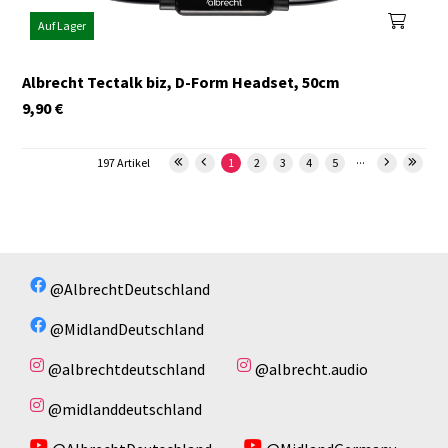
Auf Lager
Albrecht Tectalk biz, D-Form Headset, 50cm
9,90
€
...
197 Artikel
1
2
3
4
5
@AlbrechtDeutschland
@MidlandDeutschland
@albrechtdeutschland
@albrecht.audio
@midlanddeutschland