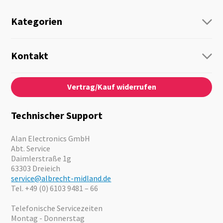
Kategorien
Funk
Personenführung
Kontakt
Business Lösungen
Kontaktformular
Über Uns
Audio
Vertrag/Kauf widerrufen
News
Notfallvorsorge
Karriere
Outdoor
Kataloge
Motorrad
Technischer Support
Kameras
Angebote
Alan Electronics GmbH
Abt. Service
Daimlerstraße 1g
63303 Dreieich
service@albrecht-midland.de
Tel. +49 (0) 6103 9481 – 66
Telefonische Servicezeiten
Montag - Donnerstag