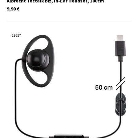
Albrecht Tectalk biz, In-Ear Headset, 100cm
9,90
€
29657