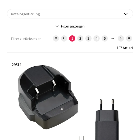
Filter anzeigen
...
1
2
3
4
5
Filter zurücksetzen
197 Artikel
29514