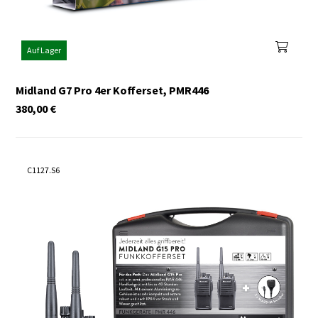
Auf Lager
Midland G7 Pro 4er Kofferset, PMR446
380,00
€
C1127.S6