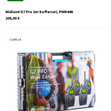
Midland G7 Pro 2er Kofferset, PMR446
209,00
€
C1090.19