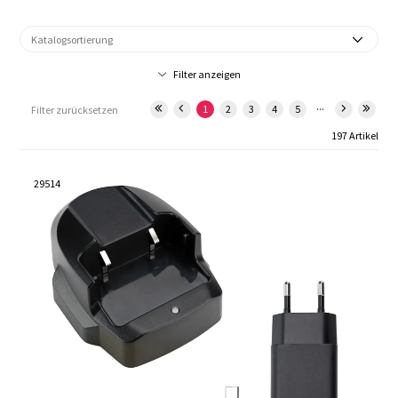
Filter anzeigen
...
1
2
3
4
5
Filter zurücksetzen
197 Artikel
29514