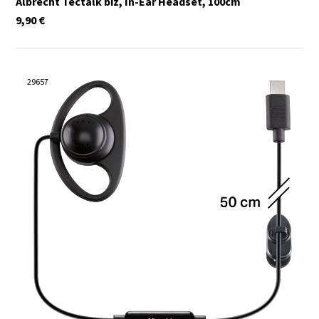
Albrecht Tectalk biz, In-Ear Headset, 100cm
9,90
€
29657