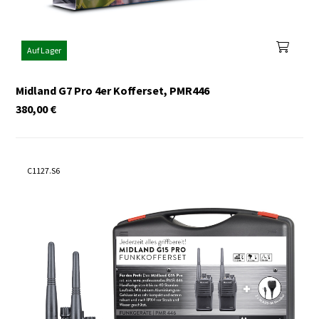
Auf Lager
Midland G7 Pro 4er Kofferset, PMR446
380,00
€
C1127.S6