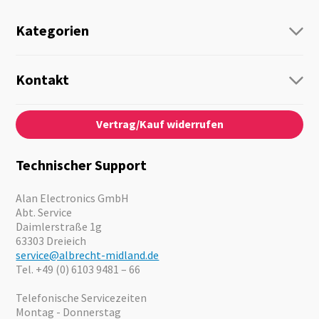
Kategorien
Funk
Personenführung
Kontakt
Business Lösungen
Kontaktformular
Über Uns
Audio
Vertrag/Kauf widerrufen
News
Notfallvorsorge
Karriere
Outdoor
Kataloge
Motorrad
Technischer Support
Kameras
Angebote
Alan Electronics GmbH
Abt. Service
Daimlerstraße 1g
63303 Dreieich
service@albrecht-midland.de
Tel. +49 (0) 6103 9481 – 66
Telefonische Servicezeiten
Montag - Donnerstag