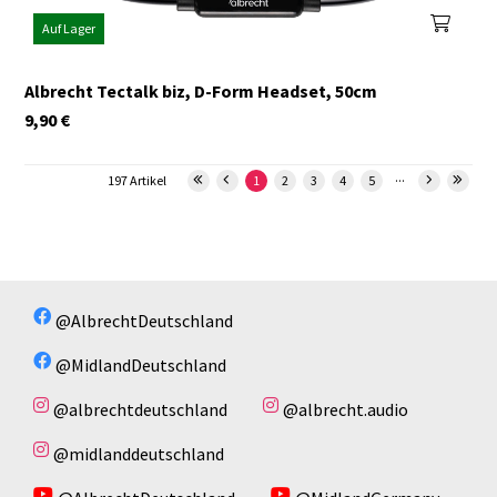
Auf Lager
Albrecht Tectalk biz, D-Form Headset, 50cm
9,90
€
...
197 Artikel
1
2
3
4
5
@AlbrechtDeutschland
@MidlandDeutschland
@albrechtdeutschland
@albrecht.audio
@midlanddeutschland