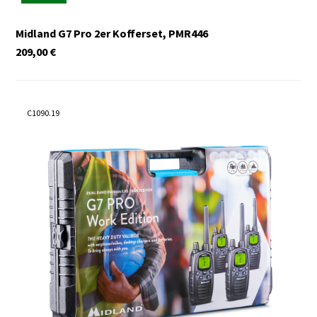
Midland G7 Pro 2er Kofferset, PMR446
209,00
€
C1090.19