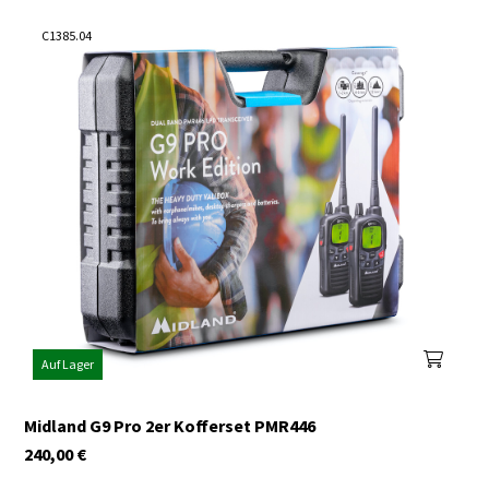
C1385.04
Auf Lager
Midland G9 Pro 2er Kofferset PMR446
240,00
€