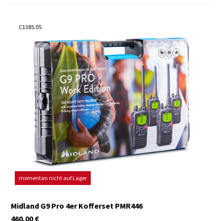
C1385.05
momentan nicht auf Lager
Midland G9 Pro 4er Kofferset PMR446
460,00
€