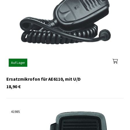
Auf Lager
Ersatzmikrofon für AE6110, mit U/D
18,90
€
41985