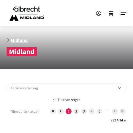
Midland
Midland
Filter anzeigen
...
1
2
3
4
5
Filter zurücksetzen
232 Artikel