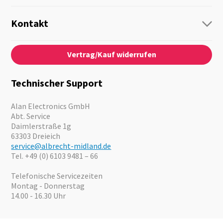
Funk
Personenführung
Kontakt
Business Lösungen
Kontaktformular
Über Uns
Audio
Vertrag/Kauf widerrufen
News
Notfallvorsorge
Karriere
Outdoor
Kataloge
Motorrad
Technischer Support
Kameras
Angebote
Alan Electronics GmbH
Abt. Service
Daimlerstraße 1g
63303 Dreieich
service@albrecht-midland.de
Tel. +49 (0) 6103 9481 – 66
Telefonische Servicezeiten
Montag - Donnerstag
14.00 - 16.30 Uhr