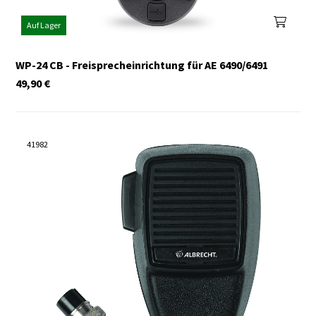
Auf Lager
WP-24 CB - Freisprecheinrichtung für AE 6490/6491
49,90
€
41982