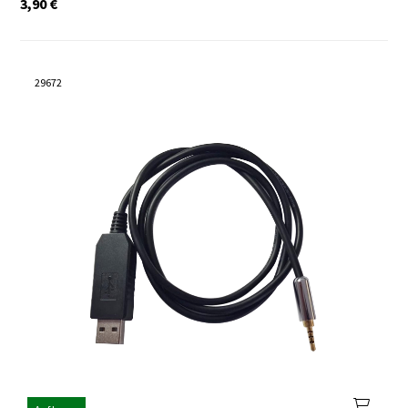
3,90
€
29672