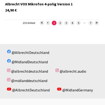
Albrecht VOX Mikrofon 4-polig Version 1
24,90
€
...
232 Artikel
1
2
3
4
5
@AlbrechtDeutschland
@MidlandDeutschland
@albrechtdeutschland
@albrecht.audio
@midlanddeutschland
@AlbrechtDeutschland
@MidlandGermany