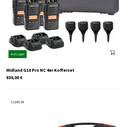
Auf Lager
Midland G18 Pro NC 4er Kofferset
839,00
€
C1145.S4