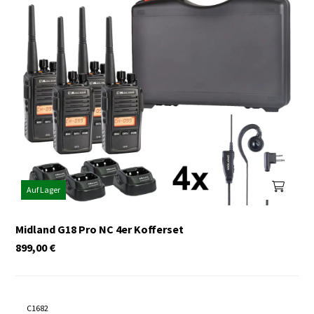
Auf Lager
Midland G18 Pro NC 4er Kofferset
899,00
€
C1682