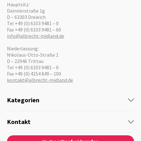
Hauptsitz:
Daimlerstraße 1g
D – 63303 Dreieich
Tel +49 (0) 6103 9481 – 0
Fax +49 (0) 6103 9481 – 60
info@albrecht-midland.de
Niederlassung:
Nikolaus-Otto-Straße 1
D – 22946 Trittau
Tel +49 (0) 6103 9481 – 0
Fax +49 (0) 4154 849 – 100
kontakt@albrecht-midland.de
Kategorien
Funk
Personenführung
Kontakt
Business Lösungen
Kontaktformular
Über Uns
Audio