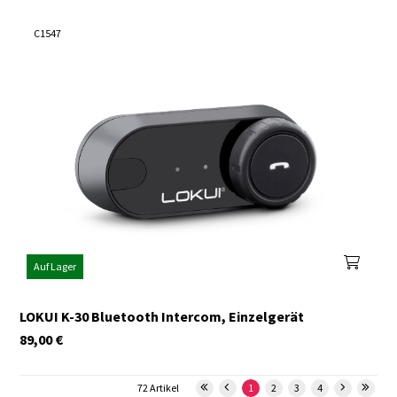
C1547
Auf Lager
LOKUI K-30 Bluetooth Intercom, Einzelgerät
89,00
€
72 Artikel
1
2
3
4