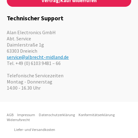
Vertrag/Kauf widerrufen
News
Notfallvorsorge
Karriere
Outdoor
Kataloge
Motorrad
Technischer Support
Kameras
Angebote
Alan Electronics GmbH
Abt. Service
Daimlerstraße 1g
63303 Dreieich
service@albrecht-midland.de
Tel. +49 (0) 6103 9481 – 66
Telefonische Servicezeiten
Montag - Donnerstag
14.00 - 16.30 Uhr
AGB
Impressum
Datenschutzerklärung
Konformitätserklärung
Widerrufsrecht
Liefer- und Versandkosten