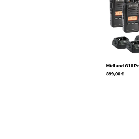
momentan nicht 
Midland G18 Pr
899,00
€