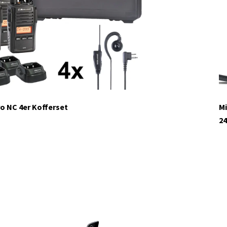
auf Lager
o NC 4er Kofferset
Mi
24