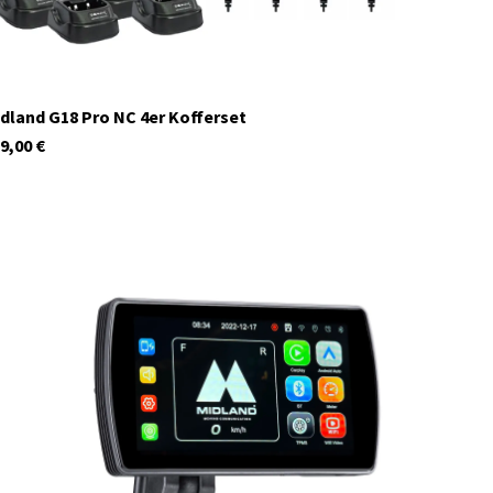
dland G18 Pro NC 4er Kofferset
9,00
€
C1529.01