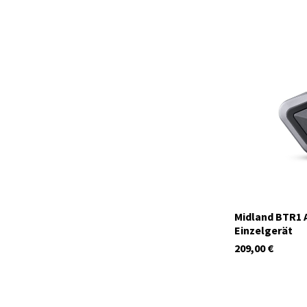
15540
Auf Lager
Midland BTR1 
Einzelgerät
209,00
€