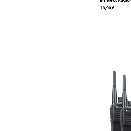
BT Next Audio
18,90
€
C1145.S4
Auf Lager