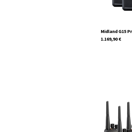
Midland G15 Pr
1.169,90
€
C1529.05