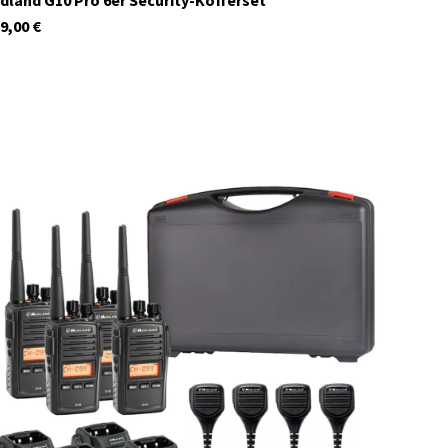
dland G10 Pro 6er Security-Kofferset
9,00
€
C1682
momentan nicht auf Lager