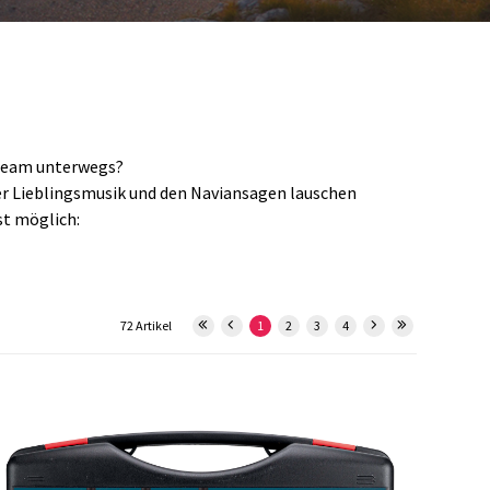
-Team unterwegs?
er Lieblingsmusik und den Naviansagen lauschen
st möglich:
72 Artikel
1
2
3
4