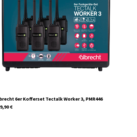
C1107.S6
brecht 6er Kofferset Tectalk Worker 3, PMR446
9,90
€