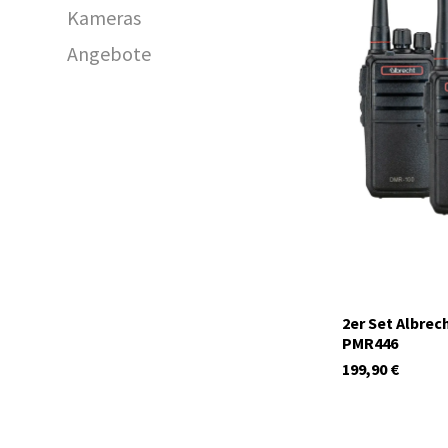
Kameras
Angebote
41967
2er Set Albrec
PMR446
199,90
€