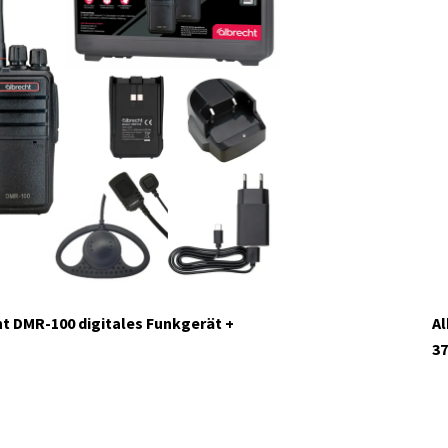
ht DMR-100 digitales Funkgerät +
Al
37