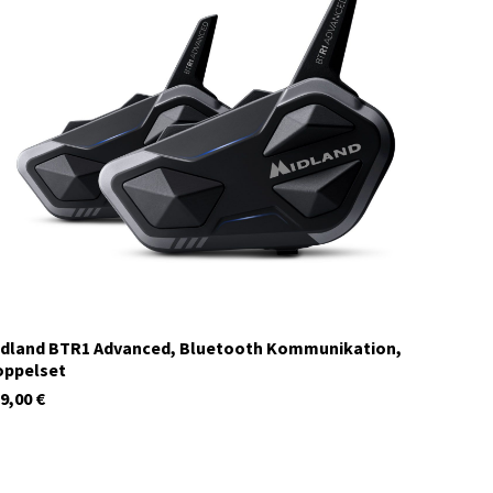
15550
Auf Lager
dland BTR1 Advanced, Bluetooth Kommunikation,
oppelset
9,00
€