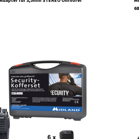
 Adapter für 3,5mm STEREO Ohrhörer
Mi
68