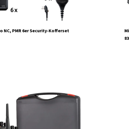
o NC, PMR 6er Security-Kofferset
Mi
83