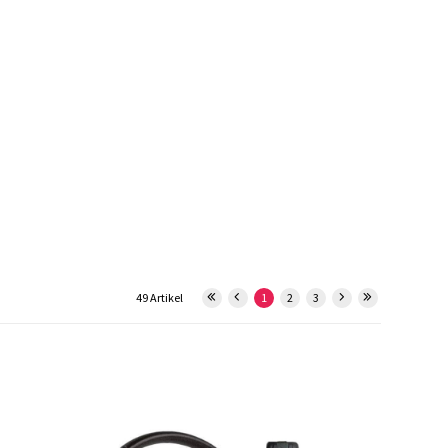
49 Artikel
1
2
3