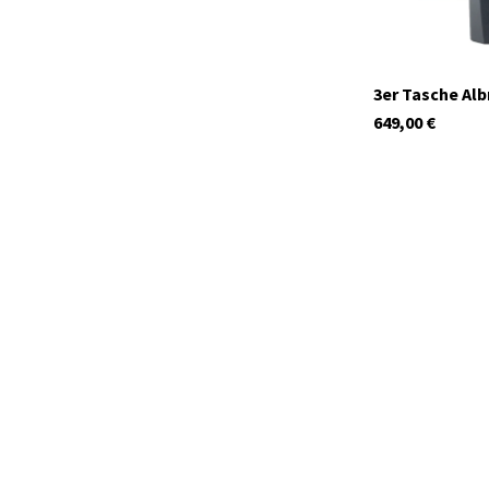
3er Tasche Al
649,00
€
29970
Auf Lager