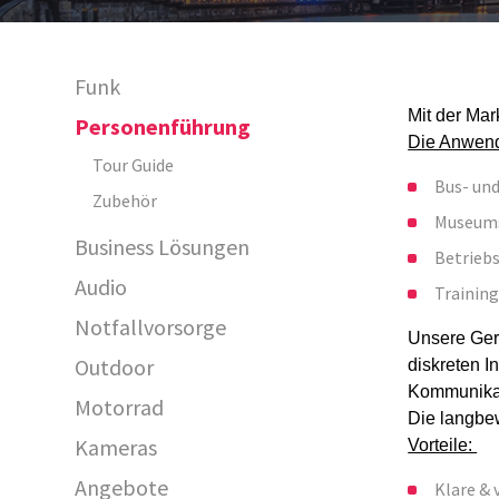
Funk
Mit der Mar
Personenführung
Die Anwend
Tour Guide
Bus- und
Zubehör
Museum
Business Lösungen
Betrieb
Audio
Training
Notfallvorsorge
Unsere Ger
Outdoor
diskreten I
Kommunika
Motorrad
Die langbe
Kameras
Vorteile:
29650
Angebote
Klare &