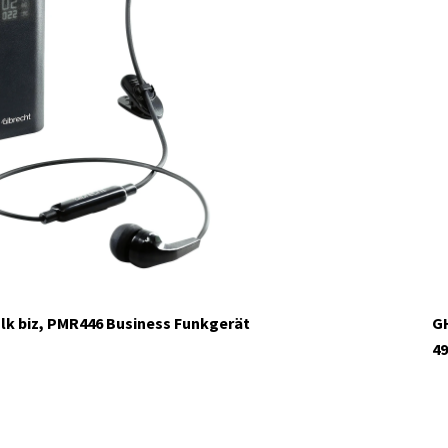
alk biz, PMR446 Business Funkgerät
GH
49