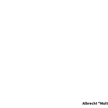
29931.S3
Auf Lager
Albrecht "Mul