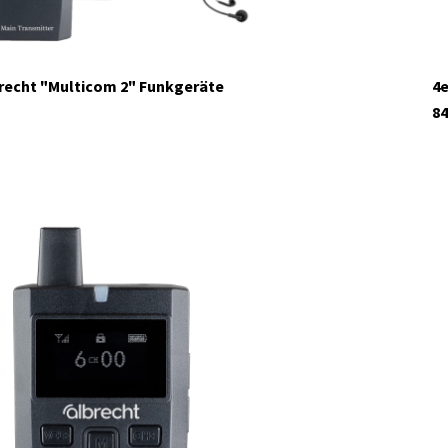
brecht "Multicom 2" Funkgeräte
4e
84