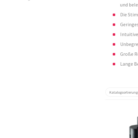
und bel
Die Stim
Geringe
Intuiti
Unbegre
Große R
Lange B