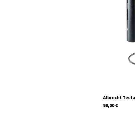
29931
Albrecht Tect
99,00
€