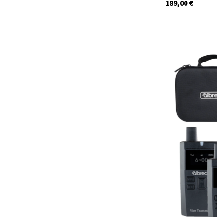
189,00
€
29932
Auf Lager