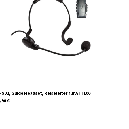
29931.S2
S02, Guide Headset, Reiseleiter für ATT100
,90
€