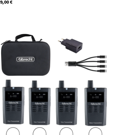
9,00
€
29933
Auf Lager