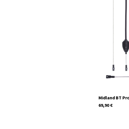
C1255
Auf Lager
Midland BT Pro
69,90
€