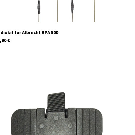
diokit für Albrecht BPA 500
,90
€
C1238.01