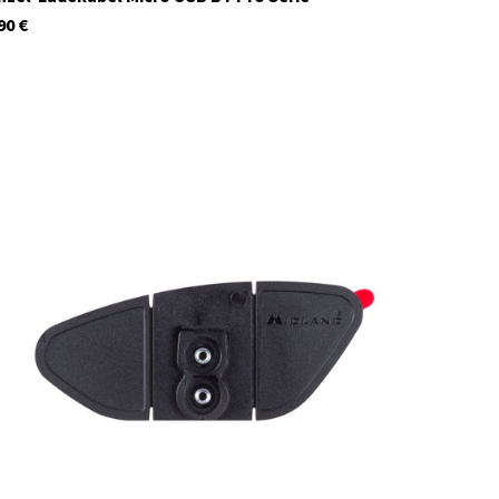
90
€
R74416
Auf Lager