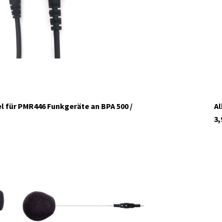
l für PMR446 Funkgeräte an BPA 500 /
Al
3,