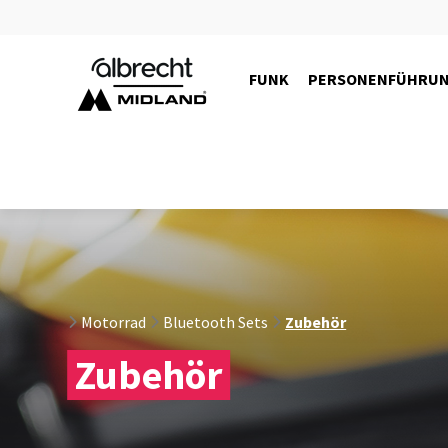
FUNK
PERSONENFÜHRU
15541
Motorrad
Bluetooth Sets
Zubehör
Zubehör