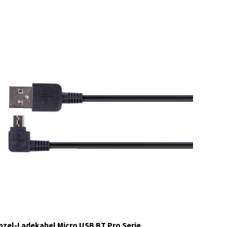
C1448
Auf Lager
nzel-Ladekabel Micro USB BT Pro Serie