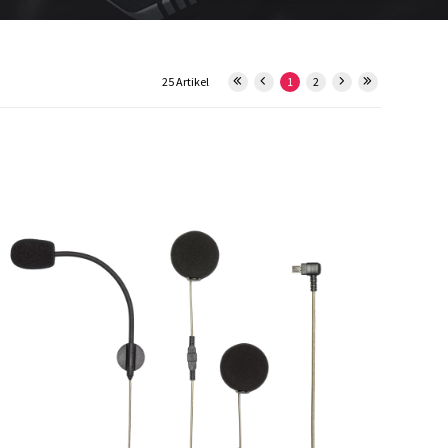
25 Artikel
1
2
15534