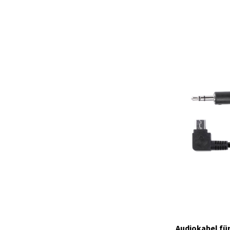
C1599
Auf Lager
Audiokabel für