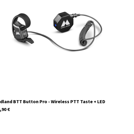
C1601
Auf Lager
dland BTT Button Pro - Wireless PTT Taste + LED
,90
€