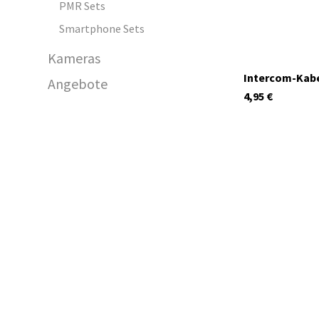
PMR Sets
Smartphone Sets
Kameras
Intercom-Kabe
Angebote
4,95
€
C1252.02