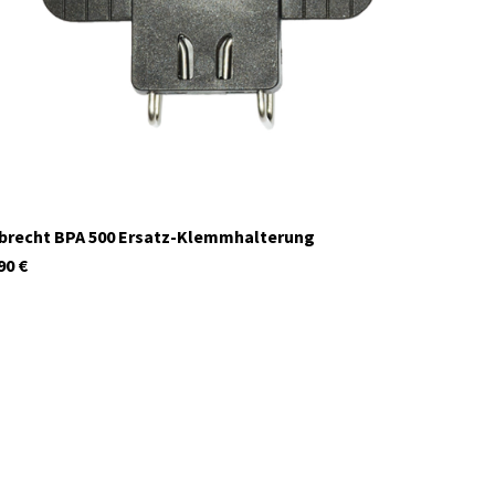
Auf Lager
brecht BPA 500 Ersatz-Klemmhalterung
90
€