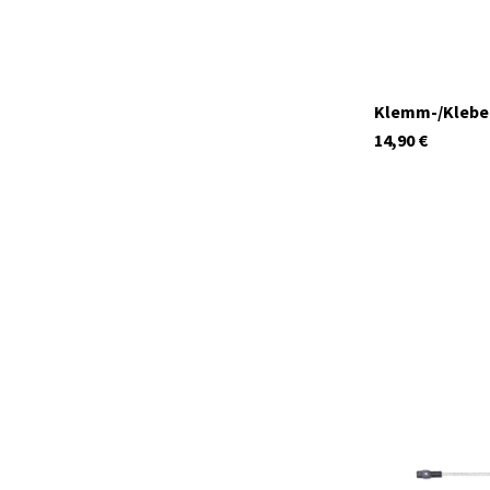
Klemm-/Klebeh
14,90
€
C1597