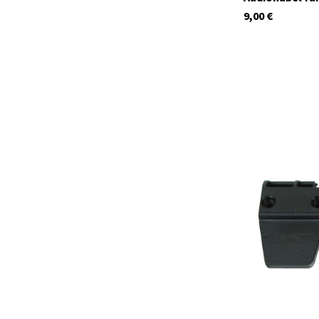
9,00
€
C1596
Auf Lager