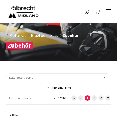
Motorrad
Bluetooth Sets
Zubehör
Zubehör
Filter anzeigen
25 Artikel
1
2
Filter zurücksetzen
15541