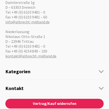
Daimlerstraße 1g
D – 63303 Dreieich
Tel +49 (0) 6103 9481 – 0
Fax +49 (0) 6103 9481 – 60
info@albrecht-midland.de
Niederlassung:
Nikolaus-Otto-Straße 1
D – 22946 Trittau
Tel +49 (0) 6103 9481 – 0
Fax +49 (0) 4154 849 – 100
kontakt@albrecht-midland.de
Kategorien
Funk
Personenführung
Kontakt
Business Lösungen
Kontaktformular
Über Uns
Audio
Vertrag/Kauf widerrufen
News
Notfallvorsorge