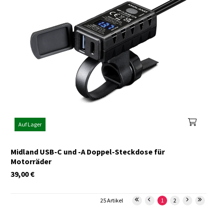
Auf Lager
Midland USB-C und -A Doppel-Steckdose für
Motorräder
39,00
€
25 Artikel
1
2