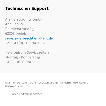
Karriere
Outdoor
Kataloge
Motorrad
Technischer Support
Kameras
Angebote
Alan Electronics GmbH
Abt. Service
Daimlerstraße 1g
63303 Dreieich
service@albrecht-midland.de
Tel. +49 (0) 6103 9481 – 66
Telefonische Servicezeiten
Montag - Donnerstag
14.00 - 16.30 Uhr
AGB
Impressum
Datenschutzerklärung
Konformitätserklärung
Widerrufsrecht
Liefer- und Versandkosten