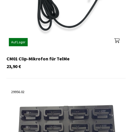
Auf Lager
CM01 Clip-Mikrofon für TelMe
23,90
€
29956.02