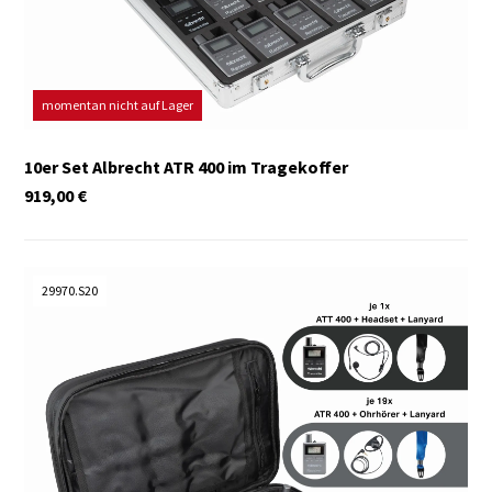
momentan nicht auf Lager
10er Set Albrecht ATR 400 im Tragekoffer
919,00
€
29970.S20