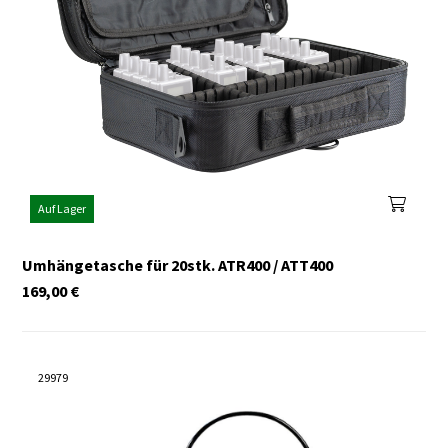
Auf Lager
Umhängetasche für 20stk. ATR400 / ATT400
169,00
€
29979