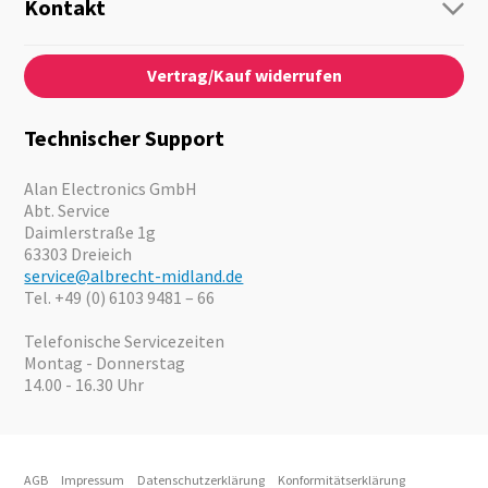
Personenführung
Kontakt
Business Lösungen
Kontaktformular
Über Uns
Audio
Vertrag/Kauf widerrufen
News
Notfallvorsorge
Karriere
Outdoor
Kataloge
Motorrad
Technischer Support
Kameras
Angebote
Alan Electronics GmbH
Abt. Service
Daimlerstraße 1g
63303 Dreieich
service@albrecht-midland.de
Tel. +49 (0) 6103 9481 – 66
Telefonische Servicezeiten
Montag - Donnerstag
14.00 - 16.30 Uhr
AGB
Impressum
Datenschutzerklärung
Konformitätserklärung