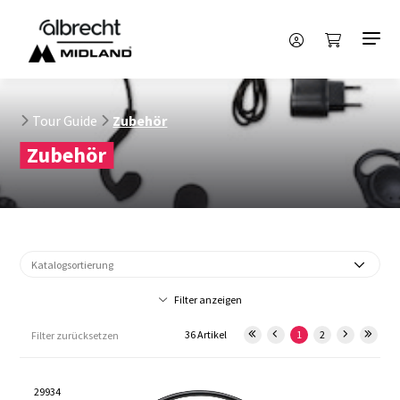
Tour Guide
Zubehör
Zubehör
Filter anzeigen
36 Artikel
1
2
Filter zurücksetzen
29934