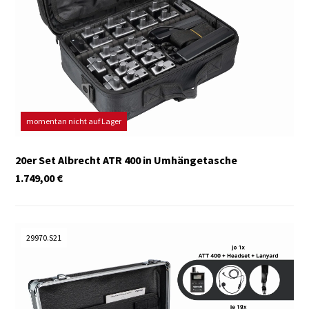
momentan nicht auf Lager
20er Set Albrecht ATR 400 in Umhängetasche
1.749,00
€
29970.S21