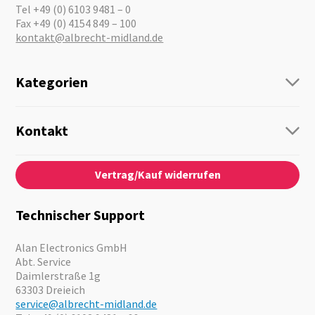
Tel +49 (0) 6103 9481 – 0
Fax +49 (0) 4154 849 – 100
kontakt@albrecht-midland.de
Kategorien
Funk
Personenführung
Kontakt
Business Lösungen
Kontaktformular
Über Uns
Audio
Vertrag/Kauf widerrufen
News
Notfallvorsorge
Karriere
Outdoor
Kataloge
Motorrad
Technischer Support
Kameras
Angebote
Alan Electronics GmbH
Abt. Service
Daimlerstraße 1g
63303 Dreieich
service@albrecht-midland.de