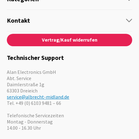
Funk
Personenführung
Kontakt
Business Lösungen
Kontaktformular
Über Uns
Audio
Vertrag/Kauf widerrufen
News
Notfallvorsorge
Karriere
Outdoor
Kataloge
Motorrad
Technischer Support
Kameras
Angebote
Alan Electronics GmbH
Abt. Service
Daimlerstraße 1g
63303 Dreieich
service@albrecht-midland.de
Tel. +49 (0) 6103 9481 – 66
Telefonische Servicezeiten
Montag - Donnerstag
14.00 - 16.30 Uhr