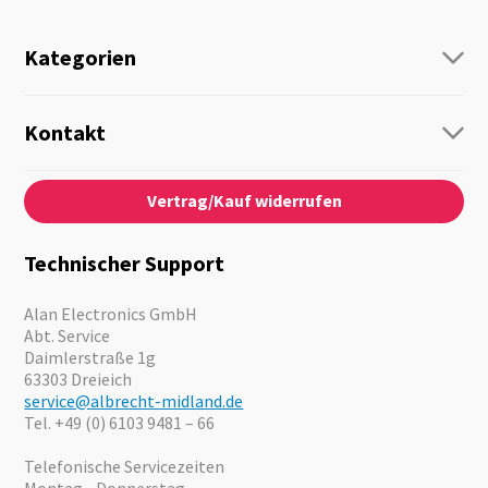
Kategorien
Funk
Personenführung
Kontakt
Business Lösungen
Kontaktformular
Über Uns
Audio
Vertrag/Kauf widerrufen
News
Notfallvorsorge
Karriere
Outdoor
Kataloge
Motorrad
Technischer Support
Kameras
Angebote
Alan Electronics GmbH
Abt. Service
Daimlerstraße 1g
63303 Dreieich
service@albrecht-midland.de
Tel. +49 (0) 6103 9481 – 66
Telefonische Servicezeiten
Montag - Donnerstag