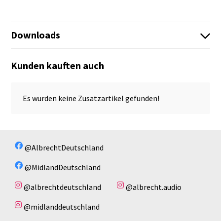
Downloads
Kunden kauften auch
Es sind keine Dateien vorhanden!
Es sind keine Dateien vorhanden!
Es wurden keine Zusatzartikel gefunden!
@AlbrechtDeutschland
@MidlandDeutschland
@albrechtdeutschland
@albrecht.audio
@midlanddeutschland