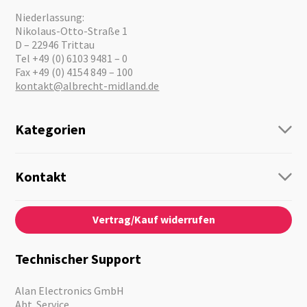
Niederlassung:
Nikolaus-Otto-Straße 1
D – 22946 Trittau
Tel +49 (0) 6103 9481 – 0
Fax +49 (0) 4154 849 – 100
kontakt@albrecht-midland.de
Kategorien
Funk
Personenführung
Kontakt
Business Lösungen
Kontaktformular
Über Uns
Audio
Vertrag/Kauf widerrufen
News
Notfallvorsorge
Karriere
Outdoor
Kataloge
Motorrad
Technischer Support
Kameras
Angebote
Alan Electronics GmbH
Abt. Service