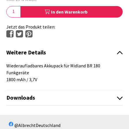
In den Warenkorb
Jetzt das Produkt teilen:
Weitere Details
Wiederaufladbares Akkupack für Midland BR 180
Funkgeräte
1800 mAh / 3,7V
Downloads
Es sind keine Dateien vorhanden!
Es sind keine Dateien vorhanden!
@AlbrechtDeutschland