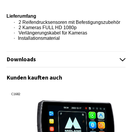
Lieferumfang
·
2 Reifendrucksensoren mit Befestigungszubehör
·
2 Kameras FULL HD 1080p
·
Verlängerungskabel für Kameras
·
Installationsmaterial
Downloads
Infoblatt_BIKEPLAY_PRO_C1683_ENG.pdf
Kunden kauften auch
Infoblatt_BIKEPLAY_PRO_C1683_DEU.pdf
Es sind keine Dateien vorhanden!
C1682