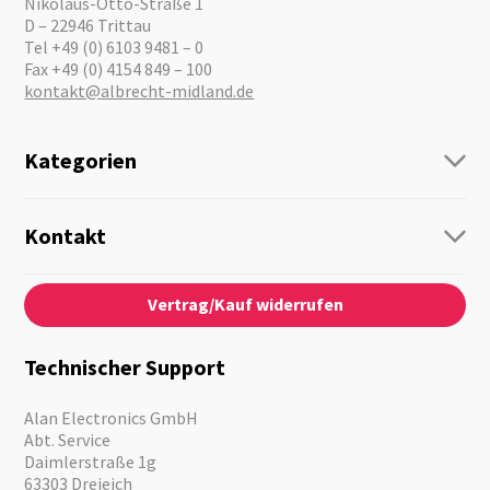
Nikolaus-Otto-Straße 1
D – 22946 Trittau
Tel +49 (0) 6103 9481 – 0
Fax +49 (0) 4154 849 – 100
kontakt@albrecht-midland.de
Kategorien
Funk
Personenführung
Kontakt
Business Lösungen
Kontaktformular
Über Uns
Audio
Vertrag/Kauf widerrufen
News
Notfallvorsorge
Karriere
Outdoor
Kataloge
Motorrad
Technischer Support
Kameras
Angebote
Alan Electronics GmbH
Abt. Service
Daimlerstraße 1g
63303 Dreieich