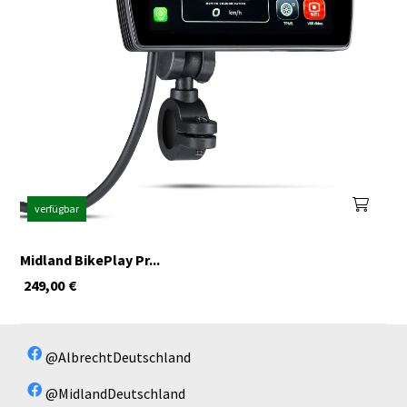
verfügbar
Midland BikePlay Pr...
249,00
€
@AlbrechtDeutschland
@MidlandDeutschland