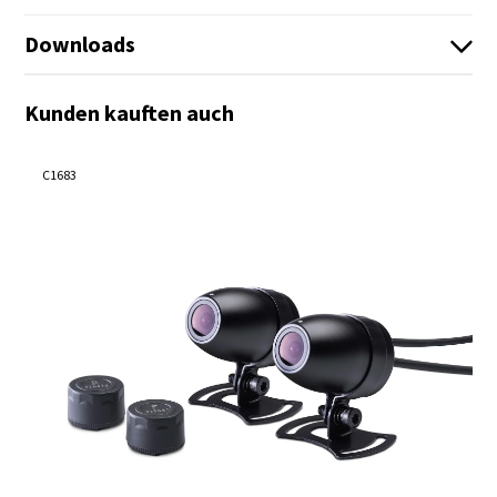
Downloads
Update_Anleitung_Bike_Play_Pro.pdf
Kunden kauften auch
Infoblatt_Bikeplay_PRO_Deutsch.pdf
Es sind keine Dateien vorhanden!
Infosheet_Bikeplay_PRO_English.pdf
C1683
Bedienungsanleitung_TPMS_DE.pdf
Anleitung_BIKEPLAY_PRO.pdf