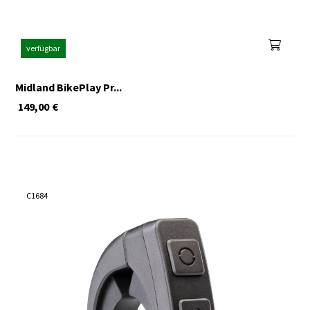
verfügbar
Midland BikePlay Pr...
149,00
€
C1684