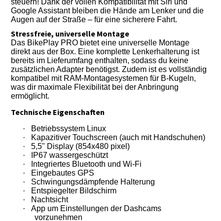
steuern! Dank der vollen Kompatibilität mit Siri und
Google Assistant bleiben die Hände am Lenker und die
Augen auf der Straße – für eine sicherere Fahrt.
Stressfreie, universelle Montage
Das BikePlay PRO bietet eine universelle Montage
direkt aus der Box. Eine komplette Lenkerhalterung ist
bereits im Lieferumfang enthalten, sodass du keine
zusätzlichen Adapter benötigst. Zudem ist es vollständig
kompatibel mit RAM-Montagesystemen für B-Kugeln,
was dir maximale Flexibilität bei der Anbringung
ermöglicht.
Technische Eigenschaften
·
Betriebssystem Linux
·
Kapazitiver Touchscreen (auch mit Handschuhen)
·
5,5" Display (854x480 pixel)
·
IP67 wassergeschützt
·
Integriertes Bluetooth und Wi-Fi
·
Eingebautes GPS
·
Schwingungsdämpfende Halterung
·
Entspiegelter Bildschirm
·
Nachtsicht
·
App um Einstellungen der Dashcams
vorzunehmen