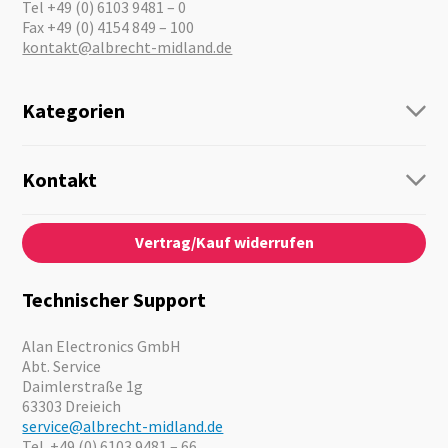
Tel +49 (0) 6103 9481 – 0
Fax +49 (0) 4154 849 – 100
kontakt@albrecht-midland.de
Kategorien
Funk
Personenführung
Kontakt
Business Lösungen
Kontaktformular
Über Uns
Audio
Vertrag/Kauf widerrufen
News
Notfallvorsorge
Karriere
Outdoor
Kataloge
Motorrad
Technischer Support
Kameras
Angebote
Alan Electronics GmbH
Abt. Service
Daimlerstraße 1g
63303 Dreieich
service@albrecht-midland.de
Tel. +49 (0) 6103 9481 – 66