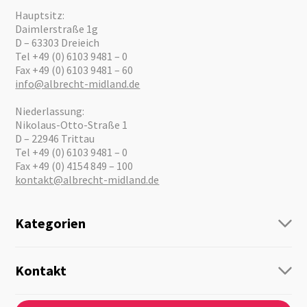
Hauptsitz:
Daimlerstraße 1g
D – 63303 Dreieich
Tel +49 (0) 6103 9481 – 0
Fax +49 (0) 6103 9481 – 60
info@albrecht-midland.de
Niederlassung:
Nikolaus-Otto-Straße 1
D – 22946 Trittau
Tel +49 (0) 6103 9481 – 0
Fax +49 (0) 4154 849 – 100
kontakt@albrecht-midland.de
Kategorien
Funk
Personenführung
Kontakt
Business Lösungen
Kontaktformular
Über Uns
Audio