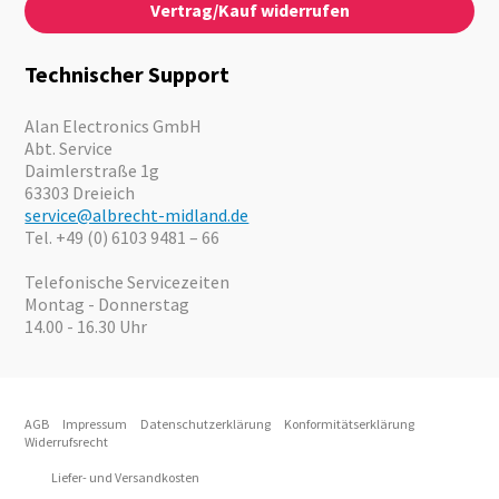
Vertrag/Kauf widerrufen
News
Notfallvorsorge
Karriere
Outdoor
Kataloge
Motorrad
Technischer Support
Kameras
Angebote
Alan Electronics GmbH
Abt. Service
Daimlerstraße 1g
63303 Dreieich
service@albrecht-midland.de
Tel. +49 (0) 6103 9481 – 66
Telefonische Servicezeiten
Montag - Donnerstag
14.00 - 16.30 Uhr
AGB
Impressum
Datenschutzerklärung
Konformitätserklärung
Widerrufsrecht
Liefer- und Versandkosten