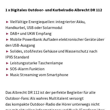
1 x Digitales Outdoor- und Kurbelradio Albrecht DR 112
Vielfältige Energiequellen: integrierter Akku,
►
Handkurbel, USB oder Solarmodul
DAB+ und UKW Empfang
►
Mobile PowerBank: Aufladen elektronischer Geräte über
►
den USB-Ausgang
Solides, stoßfestes Gehäuse und Wasserschutz nach
►
IPX5 Standard
Leistungsstarke Taschenlampe
►
SOS-Alarm Funktion
►
Music Streaming vom Smartphone
►
Das Albrecht DR 112 ist der perfekte Begleiter für alle
Outdoor-Fans: Als wahres Multitalent versorgt
das kompakte Outdoor-Radio die Hörer unterwegs nicht
nur mit aktuellen Informationen und Musik (Empfang über