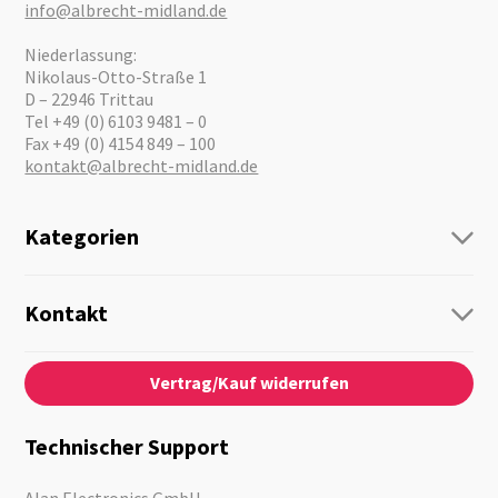
info@albrecht-midland.de
Niederlassung:
Nikolaus-Otto-Straße 1
D – 22946 Trittau
Tel +49 (0) 6103 9481 – 0
Fax +49 (0) 4154 849 – 100
kontakt@albrecht-midland.de
Kategorien
Funk
Personenführung
Kontakt
Business Lösungen
Kontaktformular
Über Uns
Audio
Vertrag/Kauf widerrufen
News
Notfallvorsorge
Karriere
Outdoor
Kataloge
Motorrad
Technischer Support
Kameras
Angebote