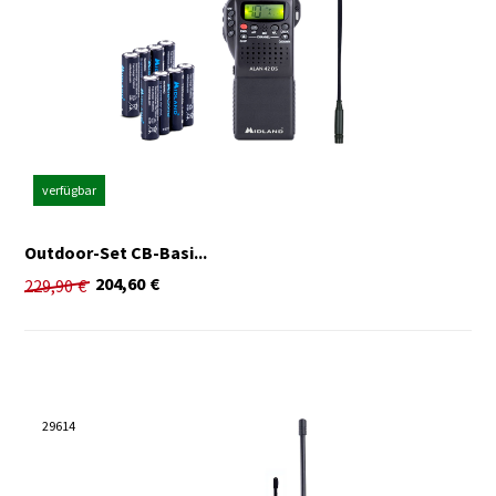
Abmessungen (BxTxH): 48 x 40* x 142mm (*inkl. Gürtelclip)
Gewicht: 92g / Gerät (ohne Batterien)
Lieferumfang:
1 x DR114
2 Funkgeräte Tectalk Go
verfügbar
Outdoor-Set CB-Basi...
204,60
€
229,90
€
29614