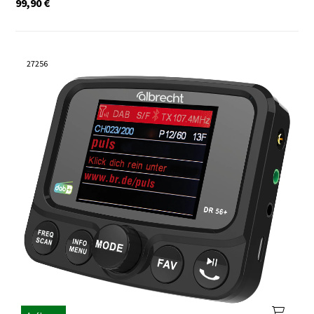
99,90
€
27256