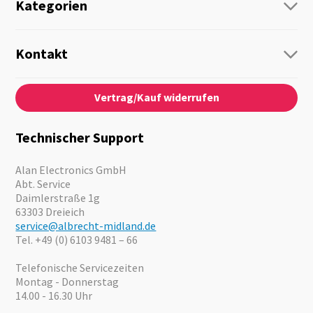
Kategorien
Funk
Personenführung
Kontakt
Business Lösungen
Kontaktformular
Über Uns
Audio
Vertrag/Kauf widerrufen
News
Notfallvorsorge
Karriere
Outdoor
Kataloge
Motorrad
Technischer Support
Kameras
Angebote
Alan Electronics GmbH
Abt. Service
Daimlerstraße 1g
63303 Dreieich
service@albrecht-midland.de
Tel. +49 (0) 6103 9481 – 66
Telefonische Servicezeiten
Montag - Donnerstag
14.00 - 16.30 Uhr