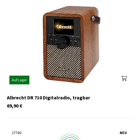
Auf Lager
Albrecht DR 710 Digitalradio, tragbar
69,90
€
27760
NEU