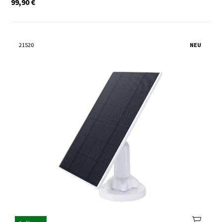
99,90
€
21520
NEU