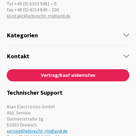
Tel +49 (0) 6103 9481 – 0
Fax +49 (0) 4154 849 – 100
kontakt@albrecht-midland.de
Kategorien
Funk
Personenführung
Kontakt
Business Lösungen
Kontaktformular
Über Uns
Audio
Vertrag/Kauf widerrufen
News
Notfallvorsorge
Karriere
Outdoor
Kataloge
Motorrad
Technischer Support
Kameras
Angebote
Alan Electronics GmbH
Abt. Service
Daimlerstraße 1g
63303 Dreieich
service@albrecht-midland.de