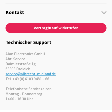
Funk
Personenführung
Kontakt
Business Lösungen
Kontaktformular
Über Uns
Audio
Vertrag/Kauf widerrufen
News
Notfallvorsorge
Karriere
Outdoor
Kataloge
Motorrad
Technischer Support
Kameras
Angebote
Alan Electronics GmbH
Abt. Service
Daimlerstraße 1g
63303 Dreieich
service@albrecht-midland.de
Tel. +49 (0) 6103 9481 – 66
Telefonische Servicezeiten
Montag - Donnerstag
14.00 - 16.30 Uhr