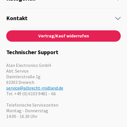
Funk
Personenführung
Kontakt
Business Lösungen
Kontaktformular
Über Uns
Audio
Vertrag/Kauf widerrufen
News
Notfallvorsorge
Karriere
Outdoor
Kataloge
Motorrad
Technischer Support
Kameras
Angebote
Alan Electronics GmbH
Abt. Service
Daimlerstraße 1g
63303 Dreieich
service@albrecht-midland.de
Tel. +49 (0) 6103 9481 – 66
Telefonische Servicezeiten
Montag - Donnerstag
14.00 - 16.30 Uhr