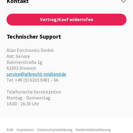
Kontakt
Business Lösungen
Kontaktformular
Über Uns
Audio
Vertrag/Kauf widerrufen
News
Notfallvorsorge
Karriere
Outdoor
Kataloge
Motorrad
Technischer Support
Kameras
Angebote
Alan Electronics GmbH
Abt. Service
Daimlerstraße 1g
63303 Dreieich
service@albrecht-midland.de
Tel. +49 (0) 6103 9481 – 66
Telefonische Servicezeiten
Montag - Donnerstag
14.00 - 16.30 Uhr
AGB
Impressum
Datenschutzerklärung
Konformitätserklärung