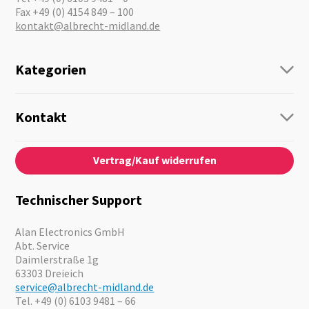
Fax +49 (0) 4154 849 – 100
kontakt@albrecht-midland.de
Kategorien
Funk
Personenführung
Kontakt
Business Lösungen
Kontaktformular
Über Uns
Audio
Vertrag/Kauf widerrufen
News
Notfallvorsorge
Karriere
Outdoor
Kataloge
Motorrad
Technischer Support
Kameras
Angebote
Alan Electronics GmbH
Abt. Service
Daimlerstraße 1g
63303 Dreieich
service@albrecht-midland.de
Tel. +49 (0) 6103 9481 – 66