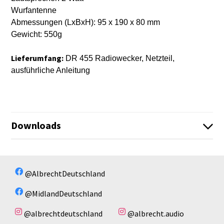
Wurfantenne
Abmessungen (LxBxH): 95 x 190 x 80 mm
Gewicht: 550g
Lieferumfang:
DR 455 Radiowecker, Netzteil,
ausführliche Anleitung
Downloads
Infosheet_27455_DR455_EN.pdf
Infoblatt_27455_DR455.pdf
Es sind keine Dateien vorhanden!
@AlbrechtDeutschland
DR455_Anleitung_Manual_2025_1.pdf
@MidlandDeutschland
@albrechtdeutschland
@albrecht.audio