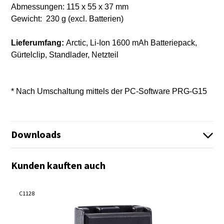
Abmessungen: 115 x 55 x 37 mm
Gewicht: 230 g (excl. Batterien)
Lieferumfang:
Arctic, Li-Ion 1600 mAh Batteriepack,
Gürtelclip, Standlader, Netzteil
* Nach Umschaltung mittels der PC-Software PRG-G15
Downloads
Manual Midland Arctic English.pdf
Kunden kauften auch
Anleitung Midland Arctic Seefunk Handgerät
Es sind keine Dateien vorhanden!
Deutsch.pdf
C1128