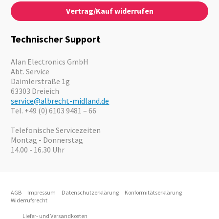
Kontaktformular
Über Uns
Audio
Vertrag/Kauf widerrufen
News
Notfallvorsorge
Karriere
Outdoor
Kataloge
Motorrad
Technischer Support
Kameras
Angebote
Alan Electronics GmbH
Abt. Service
Daimlerstraße 1g
63303 Dreieich
service@albrecht-midland.de
Tel. +49 (0) 6103 9481 – 66
Telefonische Servicezeiten
Montag - Donnerstag
14.00 - 16.30 Uhr
AGB
Impressum
Datenschutzerklärung
Konformitätserklärung
Widerrufsrecht
Liefer- und Versandkosten