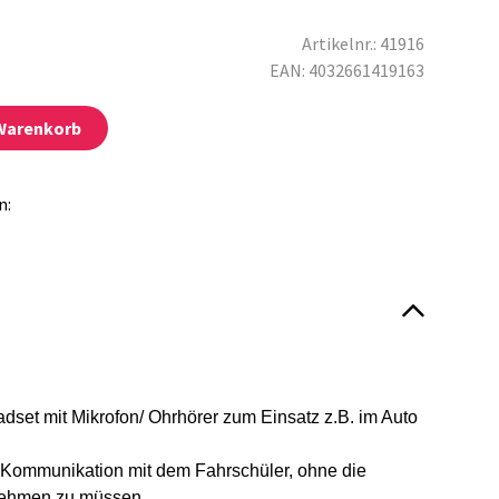
Artikelnr.: 41916
EAN: 4032661419163
 Warenkorb
n:
set mit Mikrofon/ Ohrhörer zum Einsatz z.B. im Auto
h Kommunikation mit dem Fahrschüler, ohne die
ehmen zu müssen.