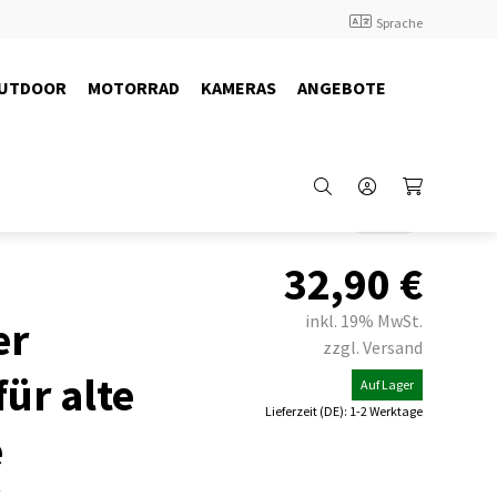
Sprache
UTDOOR
MOTORRAD
KAMERAS
ANGEBOTE
Back
32,90
€
inkl. 19% MwSt.
er
zzgl. Versand
ür alte
Auf Lager
Lieferzeit (DE): 1-2 Werktage
e