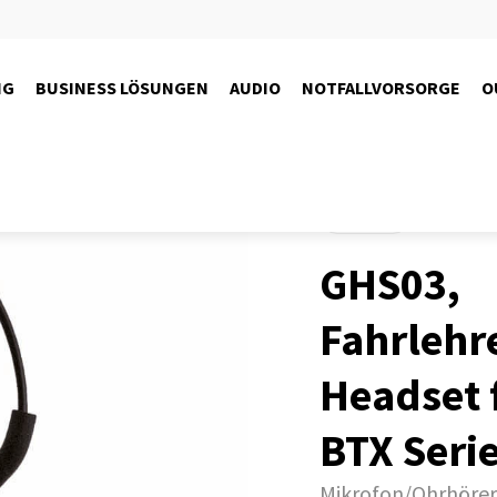
NG
BUSINESS LÖSUNGEN
AUDIO
NOTFALLVORSORGE
O
Motorrad
GHS03,
Fahrlehr
Headset f
BTX Seri
Mikrofon/Ohrhörer