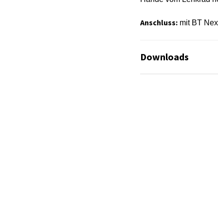
Anschluss:
mit BT Next
Downloads
Es sind keine Datei
Es sind keine Datei