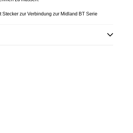
 Stecker zur Verbindung zur Midland BT Serie
en vorhanden!
en vorhanden!