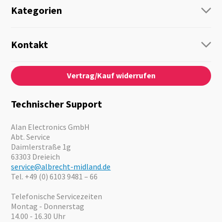
Kategorien
Funk
Personenführung
Kontakt
Business Lösungen
Kontaktformular
Über Uns
Audio
Vertrag/Kauf widerrufen
News
Notfallvorsorge
Karriere
Outdoor
Kataloge
Motorrad
Technischer Support
Kameras
Angebote
Alan Electronics GmbH
Abt. Service
Daimlerstraße 1g
63303 Dreieich
service@albrecht-midland.de
Tel. +49 (0) 6103 9481 – 66
Telefonische Servicezeiten
Montag - Donnerstag
14.00 - 16.30 Uhr