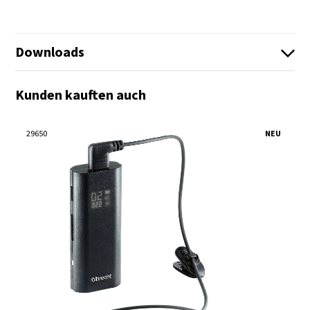
Downloads
Kunden kauften auch
Es sind keine Dateien vorhanden!
Es sind keine Dateien vorhanden!
29650
NEU