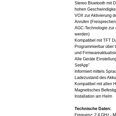
Stereo Bluetooth mit D
hohen Geschwindigke
VOX zur Aktivierung 
Anrufen (Freisprechen
AGC-Technologie zur a
werden)
Kompatibel mit TFT Da
Programmierbar über 
und Firmwareaktualisi
Alle Geräte Einstellu
SetApp"
Informiert mittels Sp
Ladezustand des Akk
Kompatibel mit allen 
Magnetisches Befestig
Installation am Helm
Technische Daten:
Frequenz: 2.4 GHz - 