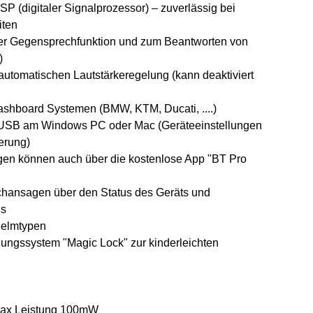
SP (digitaler Signalprozessor) – zuverlässig bei
iten
der Gegensprechfunktion und zum Beantworten von
)
utomatischen Lautstärkeregelung (kann deaktiviert
shboard Systemen (BMW, KTM, Ducati, ....)
USB am Windows PC oder Mac (Geräteeinstellungen
erung)
ngen können auch über die kostenlose App "BT Pro
rachansagen über den Status des Geräts und
us
Helmtypen
ungssystem "Magic Lock" zur kinderleichten
Max Leistung 100mW