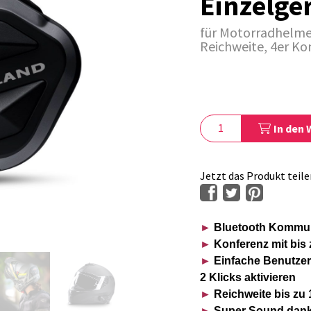
Einzelge
für Motorradhelme
Reichweite, 4er Ko
In den
Jetzt das Produkt teile
►
Bluetooth Kommuni
►
Konferenz mit bis
►
Einfache Benutzero
2 Klicks aktivieren
►
Reichweite bis zu
►
Super Sound dank