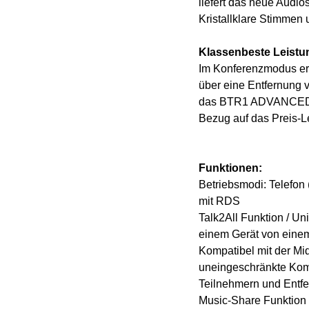
liefert das neue Audi
Kristallklare Stimmen 
Klassenbeste Leistu
Im Konferenzmodus er
über eine Entfernung v
das BTR1 ADVANCED X 
Bezug auf das Preis-Le
Funktionen:
Betriebsmodi: Telefo
mit RDS
Talk2All Funktion / U
einem Gerät von einem
Kompatibel mit der Mi
uneingeschränkte Kom
Teilnehmern und Entf
Music-Share Funktion