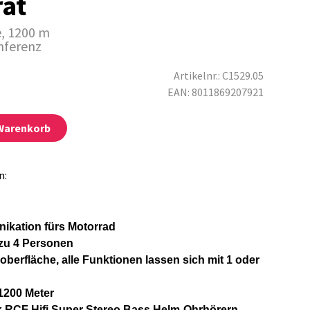
rät
, 1200 m
nferenz
Artikelnr.: C1529.05
EAN: 8011869207921
 Warenkorb
n:
kation fürs Motorrad
 zu 4 Personen
berfläche, alle Funktionen lassen sich mit 1 oder
 1200 Meter
 RCF Hifi Super Stereo Bass Helm-Ohrhörern