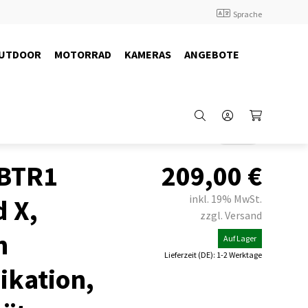
Sprache
UTDOOR
MOTORRAD
KAMERAS
ANGEBOTE
Back
 BTR1
209,00
€
inkl. 19% MwSt.
 X,
zzgl. Versand
h
Auf Lager
Lieferzeit (DE): 1-2 Werktage
kation,