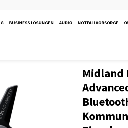
NG
BUSINESS LÖSUNGEN
AUDIO
NOTFALLVORSORGE
O
Produkte
Midland
Advanced
Bluetoot
Kommuni