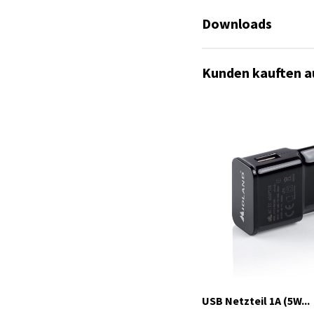
Downloads
Infoblatt_BTR1-Ad
Kunden kauften a
Infosheet_BTR1-Ad
Es sind keine Datei
QuickManual_Engli
USB Netzteil 1A (5W...