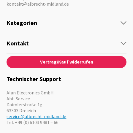
kontakt@albrecht-midland.de
Kategorien
Funk
Personenführung
Kontakt
Business Lösungen
Kontaktformular
Über Uns
Audio
Vertrag/Kauf widerrufen
News
Notfallvorsorge
Karriere
Outdoor
Kataloge
Motorrad
Technischer Support
Kameras
Angebote
Alan Electronics GmbH
Abt. Service
Daimlerstraße 1g
63303 Dreieich
service@albrecht-midland.de
Tel. +49 (0) 6103 9481 – 66