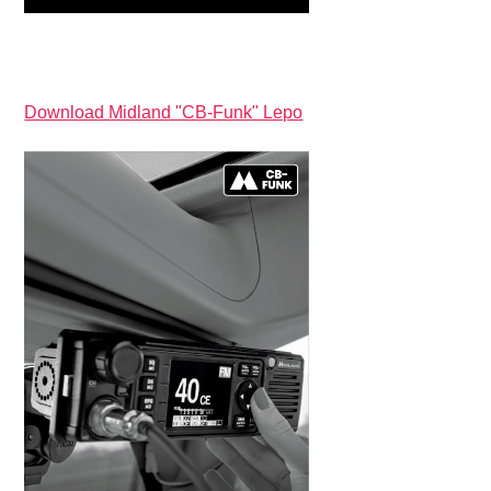
Download Midland "CB-Funk" Lepo