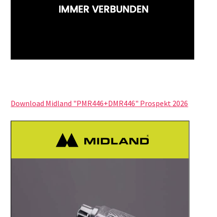
Download Midland "PMR446+DMR446" Prospekt 2026