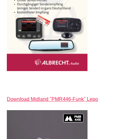
Download Midland "PMR446-Funk" Lepo