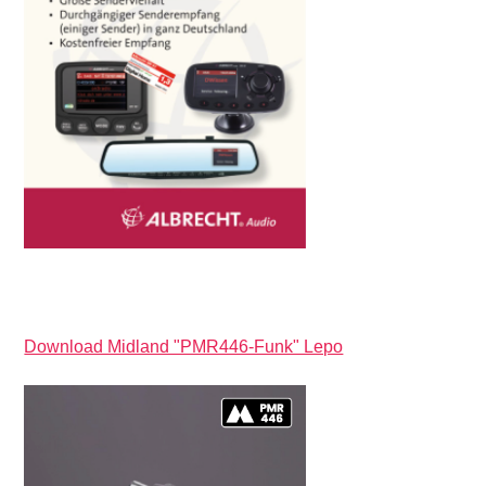
Download Midland "PMR446-Funk" Lepo