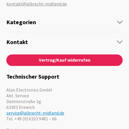
kontakt@albrecht-midland.de
Kategorien
Funk
Personenführung
Kontakt
Business Lösungen
Kontaktformular
Über Uns
Audio
Vertrag/Kauf widerrufen
News
Notfallvorsorge
Karriere
Outdoor
Kataloge
Motorrad
Technischer Support
Kameras
Angebote
Alan Electronics GmbH
Abt. Service
Daimlerstraße 1g
63303 Dreieich
service@albrecht-midland.de
Tel. +49 (0) 6103 9481 – 66