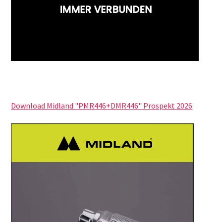
Download Midland "PMR446+DMR446" Prospekt 2026