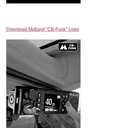
Download Midland "CB-Funk" Lepo