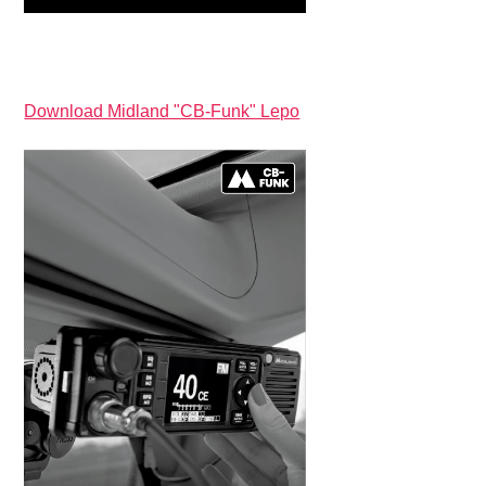
Download Midland "CB-Funk" Lepo