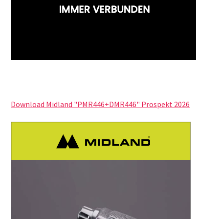
Download Midland "PMR446+DMR446" Prospekt 2026