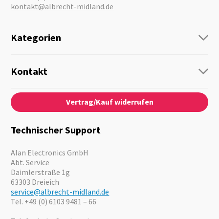
kontakt@albrecht-midland.de
Kategorien
Funk
Personenführung
Kontakt
Business Lösungen
Kontaktformular
Über Uns
Audio
Vertrag/Kauf widerrufen
News
Notfallvorsorge
Karriere
Outdoor
Kataloge
Motorrad
Technischer Support
Kameras
Angebote
Alan Electronics GmbH
Abt. Service
Daimlerstraße 1g
63303 Dreieich
service@albrecht-midland.de
Tel. +49 (0) 6103 9481 – 66