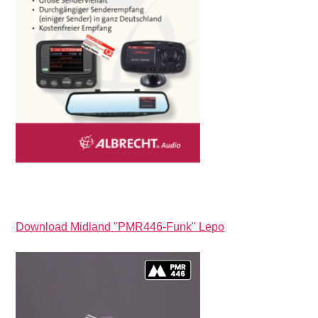
Download Midland "PMR446-Funk" Lepo