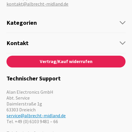
kontakt@albrecht-midland.de
Kategorien
Funk
Personenführung
Kontakt
Business Lösungen
Kontaktformular
Über Uns
Audio
Vertrag/Kauf widerrufen
News
Notfallvorsorge
Karriere
Outdoor
Kataloge
Motorrad
Technischer Support
Kameras
Angebote
Alan Electronics GmbH
Abt. Service
Daimlerstraße 1g
63303 Dreieich
service@albrecht-midland.de
Tel. +49 (0) 6103 9481 – 66