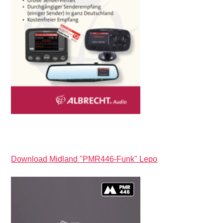
Download Midland "PMR446-Funk" Lepo