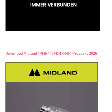
Download Midland "PMR446+DMR446" Prospekt 2026