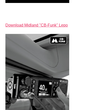
Download Midland "CB-Funk" Lepo