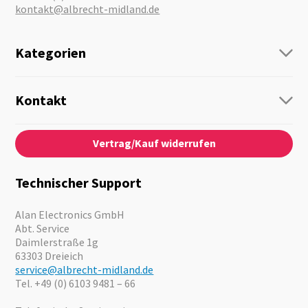
kontakt@albrecht-midland.de
Kategorien
Funk
Personenführung
Kontakt
Business Lösungen
Kontaktformular
Über Uns
Audio
Vertrag/Kauf widerrufen
News
Notfallvorsorge
Karriere
Outdoor
Kataloge
Motorrad
Technischer Support
Kameras
Angebote
Alan Electronics GmbH
Abt. Service
Daimlerstraße 1g
63303 Dreieich
service@albrecht-midland.de
Tel. +49 (0) 6103 9481 – 66