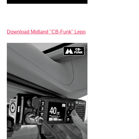
Download Midland "CB-Funk" Lepo