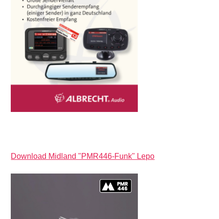
Download Midland "PMR446-Funk" Lepo