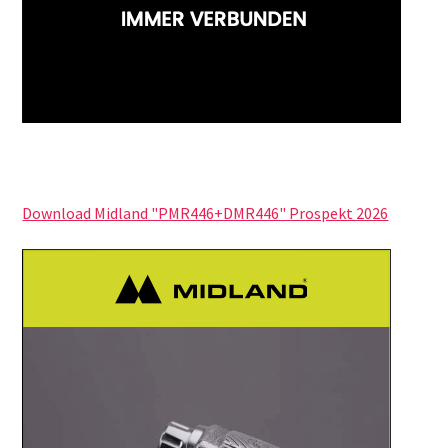
Download Midland "PMR446+DMR446" Prospekt 2026