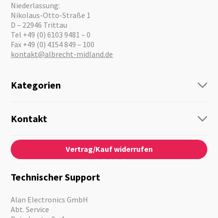
Niederlassung:
Nikolaus-Otto-Straße 1
D – 22946 Trittau
Tel +49 (0) 6103 9481 – 0
Fax +49 (0) 4154 849 – 100
kontakt@albrecht-midland.de
Kategorien
Funk
Personenführung
Kontakt
Business Lösungen
Kontaktformular
Über Uns
Audio
Vertrag/Kauf widerrufen
News
Notfallvorsorge
Karriere
Outdoor
Kataloge
Motorrad
Technischer Support
Kameras
Angebote
Alan Electronics GmbH
Abt. Service