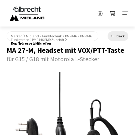
Marken
Midland
Funktechnik
PMR446
PMR446
Back
Funkgeräte
PMR446 PMR Zubehör
Kopfhörerset/Mikrofon
MA 27-M, Headset mit VOX/PTT-Taste
für G15 / G18 mit Motorola L-Stecker