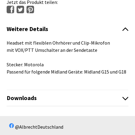
Jetzt das Produkt teilen:
Weitere Details
Headset mit flexiblen Ohrhörer und Clip-Mikrofon
mit VOX/PTT Umschalter an der Sendetaste
Stecker: Motorola
Passend für folgende Midland Geräte: Midland G15 und G18
Downloads
Es sind keine Dateien vorhanden!
Es sind keine Dateien vorhanden!
@AlbrechtDeutschland