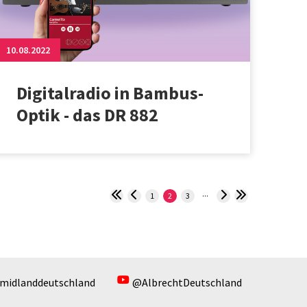
10.08.2022
Digitalradio in Bambus-
Optik - das DR 882
...
1
2
3
midlanddeutschland
@AlbrechtDeutschland