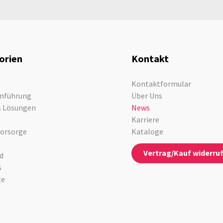
orien
Kontakt
Kontaktformular
nführung
Über Uns
s Lösungen
News
Karriere
vorsorge
Kataloge
Vertrag/Kauf widerru
d
s
te