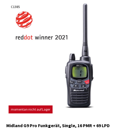
C1385
momentan nicht auf Lager
Midland G9 Pro Funkgerät, Single, 16 PMR + 69 LPD