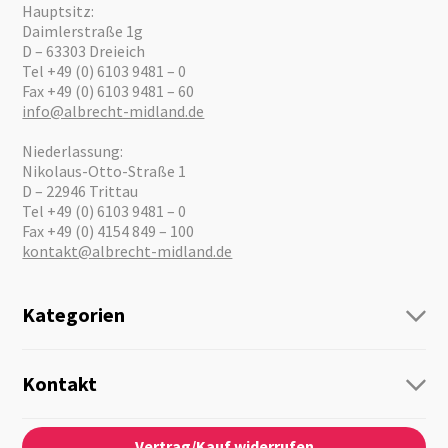
Hauptsitz:
Daimlerstraße 1g
D – 63303 Dreieich
Tel +49 (0) 6103 9481 – 0
Fax +49 (0) 6103 9481 – 60
info@albrecht-midland.de
Niederlassung:
Nikolaus-Otto-Straße 1
D – 22946 Trittau
Tel +49 (0) 6103 9481 – 0
Fax +49 (0) 4154 849 – 100
kontakt@albrecht-midland.de
Kategorien
Funk
Personenführung
Kontakt
Business Lösungen
Kontaktformular
Über Uns
Audio
Vertrag/Kauf widerrufen