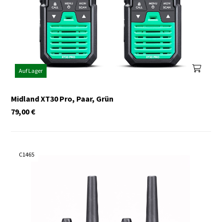
Auf Lager
Midland XT30 Pro, Paar, Grün
79,00
€
C1465