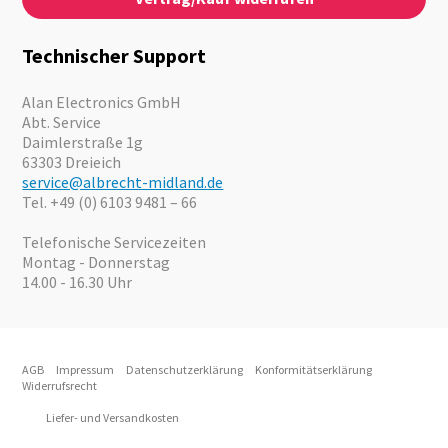
News
Notfallvorsorge
Karriere
Outdoor
Kataloge
Motorrad
Technischer Support
Kameras
Angebote
Alan Electronics GmbH
Abt. Service
Daimlerstraße 1g
63303 Dreieich
service@albrecht-midland.de
Tel. +49 (0) 6103 9481 – 66
Telefonische Servicezeiten
Montag - Donnerstag
14.00 - 16.30 Uhr
AGB
Impressum
Datenschutzerklärung
Konformitätserklärung
Widerrufsrecht
Liefer- und Versandkosten