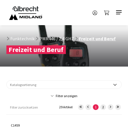
Funktechnik
PMR446 / 2,4 GHZ
Freizeit und Beruf
Freizeit und Beruf
Filter anzeigen
29 Artikel
1
2
Filter zurücksetzen
C1459