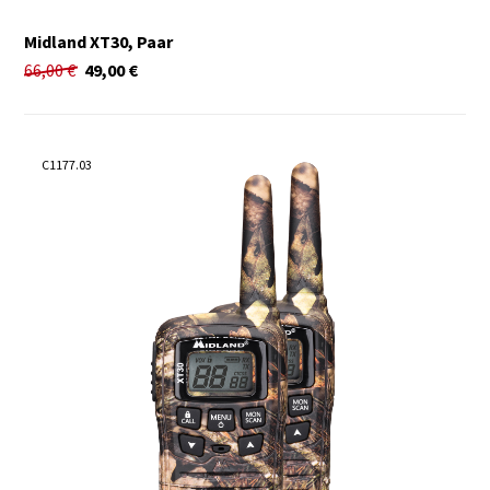
Midland XT30, Paar
66,00
€
49,00
€
C1177.03