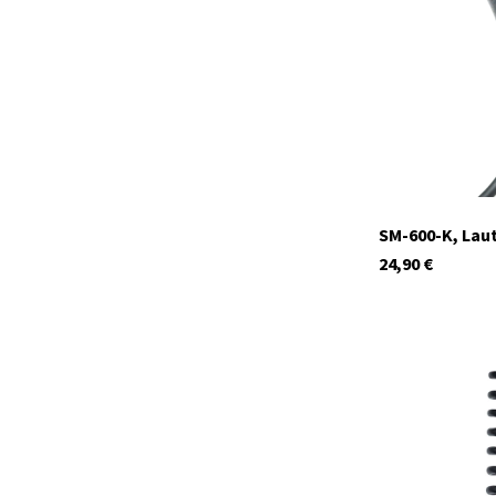
Auf Lager
SM-600-K, Lau
24,90
€