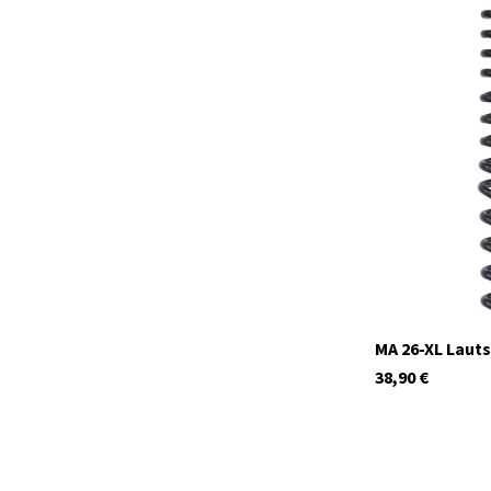
C652.02
Auf Lager
MA 26-XL Laut
38,90
€