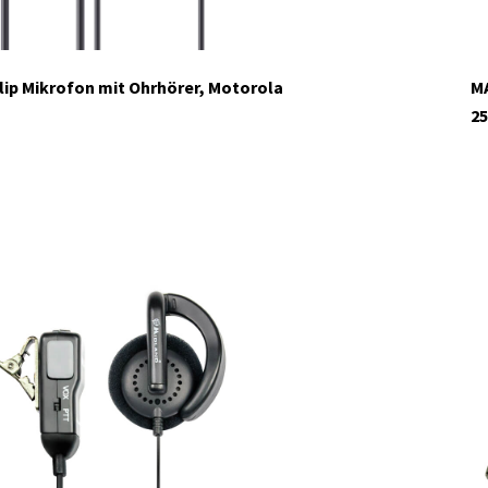
lip Mikrofon mit Ohrhörer, Motorola
MA
25
auf Lager