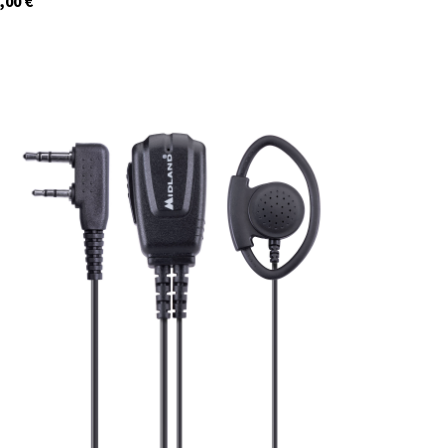
,00
€
C1046.03
Auf Lager