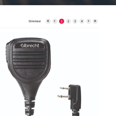
59 Artikel
1
2
3
4
41757