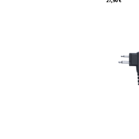
27,90
€
C517.02
Auf Lager