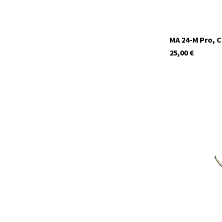
MA 24-M Pro, C
25,00
€
C1496
momentan nicht 