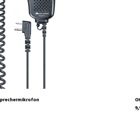
sprechermikrofon
OH
9,