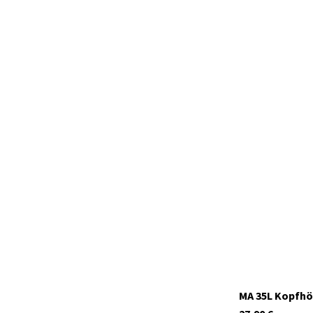
C1610
Auf Lager
MA 35L Kopfhö