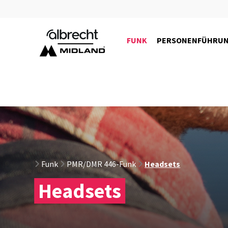
FUNK
PERSONENFÜHRU
C1130
Funk
PMR/DMR 446-Funk
Headsets
Headsets