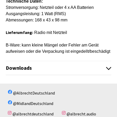
Technische Daten:
Stromversorgung: Netzteil oder 4 x AA Batterien
Ausgangsleistung: 1 Watt (RMS)
Abmessungen: 168 x 43 x 98 mm
Lieferumfang:
Radio mit Netzteil
B-Ware: kann kleine Mängel oder Fehler am Gerät
aufweisen oder die Verpackung ist eingedellt/beschädigt
Downloads
Es sind keine Dateien vorhanden!
Es sind keine Dateien vorhanden!
@AlbrechtDeutschland
@MidlandDeutschland
@albrechtdeutschland
@albrecht.audio