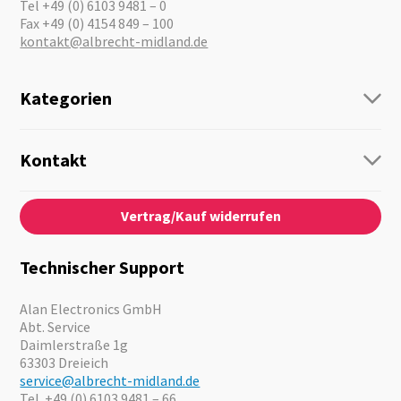
Tel +49 (0) 6103 9481 – 0
Fax +49 (0) 4154 849 – 100
kontakt@albrecht-midland.de
Kategorien
Funk
Personenführung
Kontakt
Business Lösungen
Kontaktformular
Über Uns
Audio
Vertrag/Kauf widerrufen
News
Notfallvorsorge
Karriere
Outdoor
Kataloge
Motorrad
Technischer Support
Kameras
Angebote
Alan Electronics GmbH
Abt. Service
Daimlerstraße 1g
63303 Dreieich
service@albrecht-midland.de
Tel. +49 (0) 6103 9481 – 66