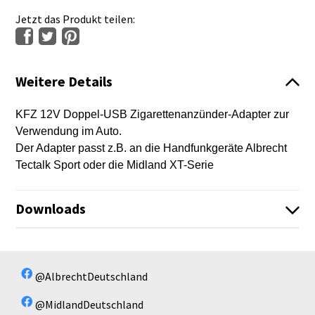
Jetzt das Produkt teilen:
Weitere Details
KFZ 12V Doppel-USB Zigarettenanzünder-Adapter zur
Verwendung im Auto.
Der Adapter passt z.B. an die Handfunkgeräte Albrecht
Tectalk Sport oder die Midland XT-Serie
Downloads
Es sind keine Dateien vorhanden!
Es sind keine Dateien vorhanden!
@AlbrechtDeutschland
@MidlandDeutschland