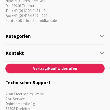
Nikolaus-Otto-Straße 1
D – 22946 Trittau
Tel +49 (0) 6103 9481 – 0
Fax +49 (0) 4154 849 – 100
kontakt@albrecht-midland.de
Kategorien
Funk
Personenführung
Kontakt
Business Lösungen
Kontaktformular
Über Uns
Audio
Vertrag/Kauf widerrufen
News
Notfallvorsorge
Karriere
Outdoor
Kataloge
Motorrad
Technischer Support
Kameras
Angebote
Alan Electronics GmbH
Abt. Service
Daimlerstraße 1g
63303 Dreieich