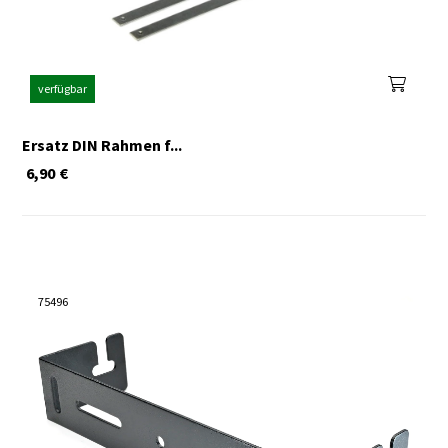
verfügbar
Ersatz DIN Rahmen f...
6,90
€
75496