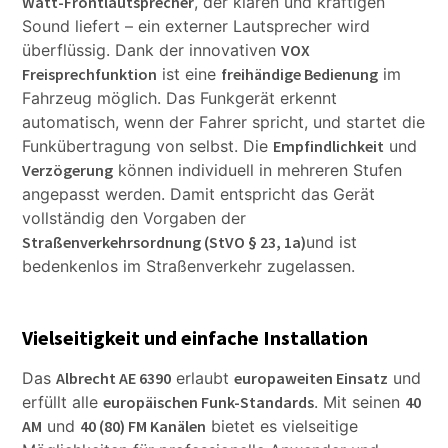
Watt-Frontlautsprecher
, der klaren und kräftigen
Sound liefert – ein externer Lautsprecher wird
überflüssig. Dank der innovativen
VOX
Freisprechfunktion
ist eine
freihändige Bedienung
im
Fahrzeug möglich. Das Funkgerät erkennt
automatisch, wenn der Fahrer spricht, und startet die
Funkübertragung von selbst. Die
Empfindlichkeit
und
Verzögerung
können individuell in mehreren Stufen
angepasst werden. Damit entspricht das Gerät
vollständig den Vorgaben der
Straßenverkehrsordnung (StVO § 23, 1a)
und ist
bedenkenlos im Straßenverkehr zugelassen.
Vielseitigkeit und einfache Installation
Das
Albrecht AE 6390
erlaubt
europaweiten Einsatz
und
erfüllt alle
europäischen Funk-Standards
. Mit seinen
40
AM
und
40 (80) FM Kanälen
bietet es vielseitige