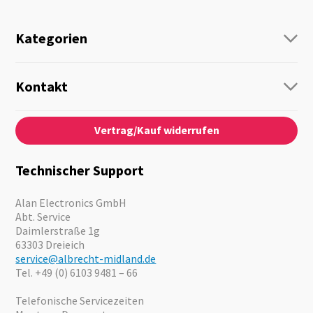
Kategorien
Funk
Personenführung
Kontakt
Business Lösungen
Kontaktformular
Über Uns
Audio
Vertrag/Kauf widerrufen
News
Notfallvorsorge
Karriere
Outdoor
Kataloge
Motorrad
Technischer Support
Kameras
Angebote
Alan Electronics GmbH
Abt. Service
Daimlerstraße 1g
63303 Dreieich
service@albrecht-midland.de
Tel. +49 (0) 6103 9481 – 66
Telefonische Servicezeiten