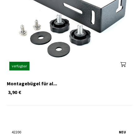
verfügbar
Montagebügel für al...
3,90
€
42200
NEU