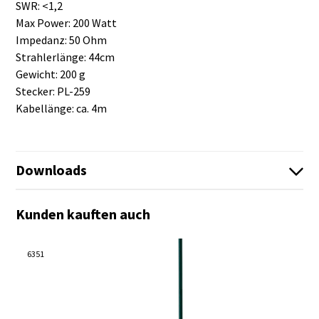
SWR: <1,2
Max Power: 200 Watt
Impedanz: 50 Ohm
Strahlerlänge: 44cm
Gewicht: 200 g
Stecker: PL-259
Kabellänge: ca. 4m
Downloads
65275_CBM-517_massefreie_Antenne.pdf
Kunden kauften auch
Es sind keine Dateien vorhanden!
6351