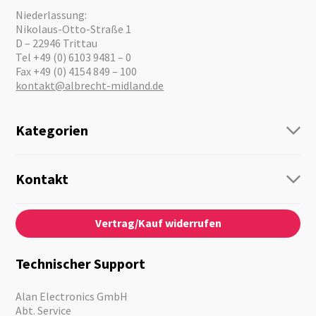
Niederlassung:
Nikolaus-Otto-Straße 1
D – 22946 Trittau
Tel +49 (0) 6103 9481 – 0
Fax +49 (0) 4154 849 – 100
kontakt@albrecht-midland.de
Kategorien
Funk
Personenführung
Kontakt
Business Lösungen
Kontaktformular
Über Uns
Audio
Vertrag/Kauf widerrufen
News
Notfallvorsorge
Karriere
Outdoor
Kataloge
Motorrad
Technischer Support
Kameras
Angebote
Alan Electronics GmbH
Abt. Service