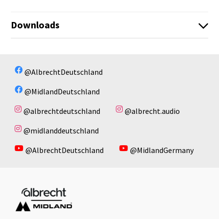
Downloads
Es sind keine Dateien vorhanden!
Es sind keine Dateien vorhanden!
@AlbrechtDeutschland
@MidlandDeutschland
@albrechtdeutschland
@albrecht.audio
@midlanddeutschland
@AlbrechtDeutschland
@MidlandGermany