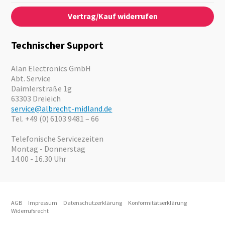
Kontaktformular
Über Uns
Audio
Vertrag/Kauf widerrufen
News
Notfallvorsorge
Karriere
Outdoor
Kataloge
Motorrad
Technischer Support
Kameras
Angebote
Alan Electronics GmbH
Abt. Service
Daimlerstraße 1g
63303 Dreieich
service@albrecht-midland.de
Tel. +49 (0) 6103 9481 – 66
Telefonische Servicezeiten
Montag - Donnerstag
14.00 - 16.30 Uhr
AGB
Impressum
Datenschutzerklärung
Konformitätserklärung
Widerrufsrecht